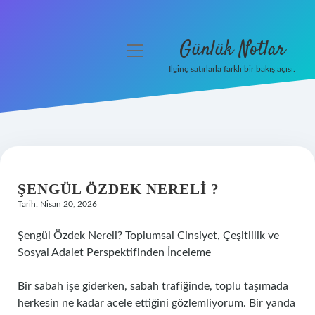
Günlük Notlar
menüyü
aç
İlginç satırlarla farklı bir bakış açısı.
Anasayfa
Gizlilik Politikası
Yasal Uyarı
ŞENGÜL ÖZDEK NERELI ?
Hakkımızda
Tarih: Nisan 20, 2026
Şengül Özdek Nereli? Toplumsal Cinsiyet, Çeşitlilik ve
Sosyal Adalet Perspektifinden İnceleme
Bir sabah işe giderken, sabah trafiğinde, toplu taşımada
herkesin ne kadar acele ettiğini gözlemliyorum. Bir yanda