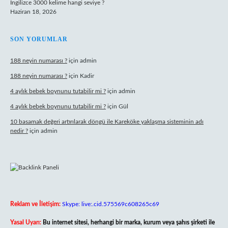
İngilizce 3000 kelime hangi seviye ?
Haziran 18, 2026
SON YORUMLAR
188 neyin numarası ?
için
admin
188 neyin numarası ?
için
Kadir
4 aylık bebek boynunu tutabilir mi ?
için
admin
4 aylık bebek boynunu tutabilir mi ?
için
Gül
10 basamak değeri artırılarak döngü ile Kareköke yaklaşma sisteminin adı
nedir ?
için
admin
Reklam ve İletişim:
Skype: live:.cid.575569c608265c69
Yasal Uyarı:
Bu internet sitesi, herhangi bir marka, kurum veya şahıs şirketi ile