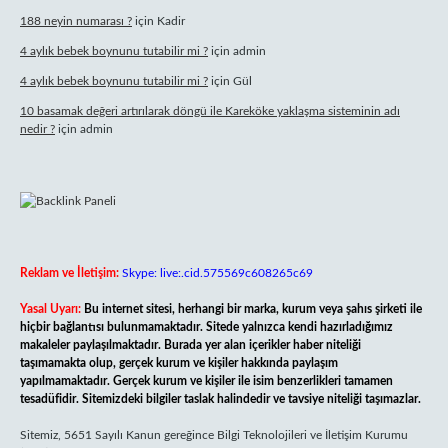
188 neyin numarası ?
için
Kadir
4 aylık bebek boynunu tutabilir mi ?
için
admin
4 aylık bebek boynunu tutabilir mi ?
için
Gül
10 basamak değeri artırılarak döngü ile Kareköke yaklaşma sisteminin adı
nedir ?
için
admin
Reklam ve İletişim:
Skype: live:.cid.575569c608265c69
Yasal Uyarı:
Bu internet sitesi, herhangi bir marka, kurum veya şahıs şirketi ile
hiçbir bağlantısı bulunmamaktadır. Sitede yalnızca kendi hazırladığımız
makaleler paylaşılmaktadır. Burada yer alan içerikler haber niteliği
taşımamakta olup, gerçek kurum ve kişiler hakkında paylaşım
yapılmamaktadır. Gerçek kurum ve kişiler ile isim benzerlikleri tamamen
tesadüfidir. Sitemizdeki bilgiler taslak halindedir ve tavsiye niteliği taşımazlar.
Sitemiz, 5651 Sayılı Kanun gereğince Bilgi Teknolojileri ve İletişim Kurumu