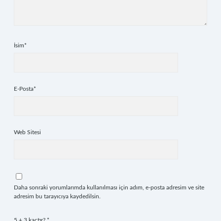
İsim*
E-Posta*
Web Sitesi
Daha sonraki yorumlarımda kullanılması için adım, e-posta adresim ve site
adresim bu tarayıcıya kaydedilsin.
5 + 3 kaçtır?
*