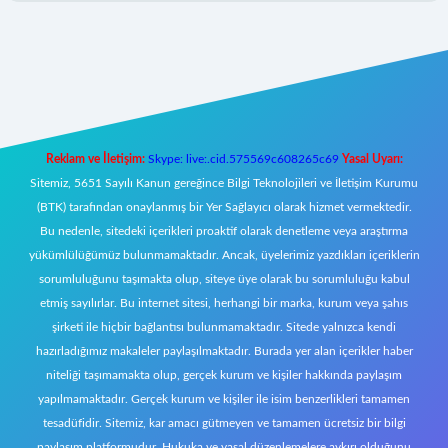
bet mobil giriş
Reklam ve İletişim:
Skype: live:.cid.575569c608265c69
Yasal Uyarı:
Sitemiz, 5651 Sayılı Kanun gereğince Bilgi Teknolojileri ve İletişim Kurumu
(BTK) tarafından onaylanmış bir Yer Sağlayıcı olarak hizmet vermektedir.
Bu nedenle, sitedeki içerikleri proaktif olarak denetleme veya araştırma
yükümlülüğümüz bulunmamaktadır. Ancak, üyelerimiz yazdıkları içeriklerin
sorumluluğunu taşımakta olup, siteye üye olarak bu sorumluluğu kabul
etmiş sayılırlar. Bu internet sitesi, herhangi bir marka, kurum veya şahıs
şirketi ile hiçbir bağlantısı bulunmamaktadır. Sitede yalnızca kendi
hazırladığımız makaleler paylaşılmaktadır. Burada yer alan içerikler haber
niteliği taşımamakta olup, gerçek kurum ve kişiler hakkında paylaşım
yapılmamaktadır. Gerçek kurum ve kişiler ile isim benzerlikleri tamamen
tesadüfidir. Sitemiz, kar amacı gütmeyen ve tamamen ücretsiz bir bilgi
paylaşım platformudur. Hukuka ve yasal düzenlemelere aykırı olduğunu