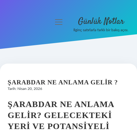
Günlük Notlar
menüyü
aç
İlginç satırlarla farklı bir bakış açısı.
Anasayfa
Gizlilik Politikası
Yasal Uyarı
ŞARABDAR NE ANLAMA GELIR ?
Hakkımızda
Tarih: Nisan 20, 2026
ŞARABDAR NE ANLAMA
GELIR? GELECEKTEKI
YERI VE POTANSIYELI