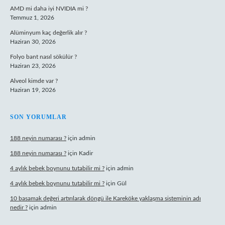
AMD mi daha iyi NVIDIA mi ?
Temmuz 1, 2026
Alüminyum kaç değerlik alır ?
Haziran 30, 2026
Folyo bant nasıl sökülür ?
Haziran 23, 2026
Alveol kimde var ?
Haziran 19, 2026
SON YORUMLAR
188 neyin numarası ?
için
admin
188 neyin numarası ?
için
Kadir
4 aylık bebek boynunu tutabilir mi ?
için
admin
4 aylık bebek boynunu tutabilir mi ?
için
Gül
10 basamak değeri artırılarak döngü ile Kareköke yaklaşma sisteminin adı
nedir ?
için
admin