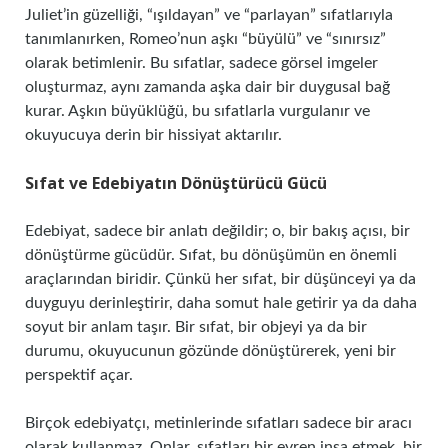
Juliet’in güzelliği, “ışıldayan” ve “parlayan” sıfatlarıyla
tanımlanırken, Romeo’nun aşkı “büyülü” ve “sınırsız”
olarak betimlenir. Bu sıfatlar, sadece görsel imgeler
oluşturmaz, aynı zamanda aşka dair bir duygusal bağ
kurar. Aşkın büyüklüğü, bu sıfatlarla vurgulanır ve
okuyucuya derin bir hissiyat aktarılır.
Sıfat ve Edebiyatın Dönüştürücü Gücü
Edebiyat, sadece bir anlatı değildir; o, bir bakış açısı, bir
dönüştürme gücüdür. Sıfat, bu dönüşümün en önemli
araçlarından biridir. Çünkü her sıfat, bir düşünceyi ya da
duyguyu derinleştirir, daha somut hale getirir ya da daha
soyut bir anlam taşır. Bir sıfat, bir objeyi ya da bir
durumu, okuyucunun gözünde dönüştürerek, yeni bir
perspektif açar.
Birçok edebiyatçı, metinlerinde sıfatları sadece bir aracı
olarak kullanmaz. Onlar, sıfatları bir evren inşa etmek, bir