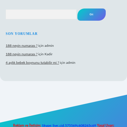
Arama
SON YORUMLAR
188 neyin numarası ?
için
admin
188 neyin numarası ?
için
Kadir
4 aylık bebek boynunu tutabilir mi ?
için
admin
 giriş
Reklam ve İletişim:
Skype: live:.cid.575569c608265c69
Yasal Uyarı: