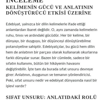
İNCELEME
KELIMENIN GÜCÜ VE ANLATININ
DÖNÜŞTÜRÜCÜ ETKISI ÜZERINE
Edebiyat, yalnızca bir dilin kelimelerle ifade ettiği
anlamlardan ibaret değildir. O, aynı zamanda kelimelerin
ruhu, tınısı ve ardındaki gücüdür. Her bir kelime, bir
dünyayı, bir duyguyu, bir düşünceyi dönüştürebilme
potansiyeline sahiptir. Edebiyatçılar, bu gücü hem dilin
hem de anlatının bir parçası olarak kullanarak okurlarına
farklı dünyalar sunar. Bazen bir cümlede, sadece bir
sıfatın kullanımı, bütün bir hikâyenin havasını
değiştirebilir. İşte tam da burada sıfat unsuru devreye
girer: Anlatının, duygunun ve temanın yönlendiricisi.
Peki, sıfat unsuru nedir ve edebiyat dünyasında nasıl bir
işlevi vardır?
SIFAT UNSURU: ANLATIDAKI ROLÜ