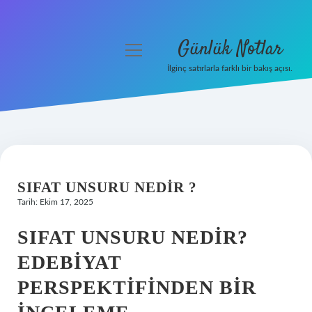
Günlük Notlar
menüyü
aç
İlginç satırlarla farklı bir bakış açısı.
Anasayfa
Gizlilik Politikası
Yasal Uyarı
SIFAT UNSURU NEDIR ?
Hakkımızda
Tarih: Ekim 17, 2025
SIFAT UNSURU NEDIR?
EDEBIYAT
PERSPEKTIFINDEN BIR