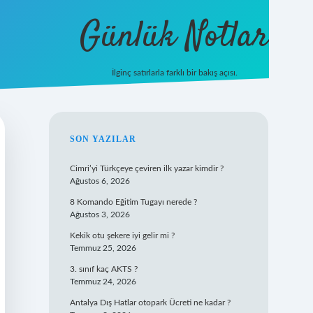
Günlük Notlar
İlginç satırlarla farklı bir bakış açısı.
ilbet mobil gir
SIDEBAR
SON YAZILAR
Cimri’yi Türkçeye çeviren ilk yazar kimdir ?
Ağustos 6, 2026
8 Komando Eğitim Tugayı nerede ?
Ağustos 3, 2026
Kekik otu şekere iyi gelir mi ?
Temmuz 25, 2026
3. sınıf kaç AKTS ?
Temmuz 24, 2026
Antalya Dış Hatlar otopark Ücreti ne kadar ?