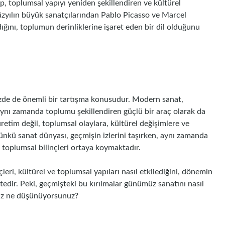
ıp, toplumsal yapıyı yeniden şekillendiren ve kültürel
 yüzyılın büyük sanatçılarından Pablo Picasso ve Marcel
ğını, toplumun derinliklerine işaret eden bir dil olduğunu
müzde de önemli bir tartışma konusudur. Modern sanat,
 aynı zamanda toplumu şekillendiren güçlü bir araç olarak da
retim değil, toplumsal olaylara, kültürel değişimlere ve
günkü sanat dünyası, geçmişin izlerini taşırken, aynı zamanda
e toplumsal bilinçleri ortaya koymaktadır.
eri, kültürel ve toplumsal yapıları nasıl etkilediğini, dönemin
ktedir. Peki, geçmişteki bu kırılmalar günümüz sanatını nasıl
 siz ne düşünüyorsunuz?