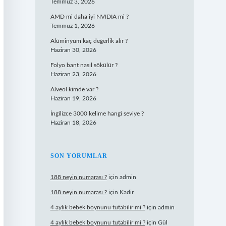
Temmuz 3, 2026
AMD mi daha iyi NVIDIA mi ?
Temmuz 1, 2026
Alüminyum kaç değerlik alır ?
Haziran 30, 2026
Folyo bant nasıl sökülür ?
Haziran 23, 2026
Alveol kimde var ?
Haziran 19, 2026
İngilizce 3000 kelime hangi seviye ?
Haziran 18, 2026
SON YORUMLAR
188 neyin numarası ?
için
admin
188 neyin numarası ?
için
Kadir
4 aylık bebek boynunu tutabilir mi ?
için
admin
4 aylık bebek boynunu tutabilir mi ?
için
Gül