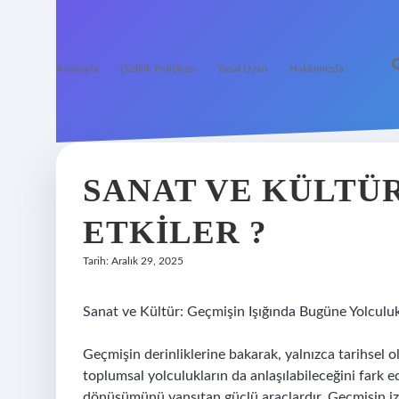
Anasayfa
Gizlilik Politikası
Yasal Uyarı
Hakkımızda
SANAT VE KÜLTÜR
ETKILER ?
Tarih: Aralık 29, 2025
Sanat ve Kültür: Geçmişin Işığında Bugüne Yolculu
Geçmişin derinliklerine bakarak, yalnızca tarihsel ola
toplumsal yolculukların da anlaşılabileceğini fark e
dönüşümünü yansıtan güçlü araçlardır. Geçmişin izl