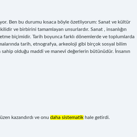
tiriyor. Ben bu durumu kısaca böyle özetliyorum: Sanat ve kültür
kilidir ve birbirini tamamlayan unsurlardır. Sanat , insanlığın
e etme biçimidir. Tarih boyunca farklı dönemlerde ve toplumlarda
malarında tarih, etnografya, arkeoloji gibi birçok sosyal bilim
mun sahip olduğu maddî ve manevî değerlerin bütünüdür. İnsanın
 düzen kazandırdı ve onu
daha sistematik
hale getirdi.