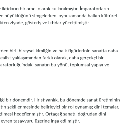
tidarın bir aracı olarak kullanılmıştır. İmparatorların
 ve büyüklüğünü simgelerken, aynı zamanda halkın kültürel
ten ziyade, gösteriş ve iktidar yüceltilmiştir.
den biri, bireysel kimliğin ve halk figürlerinin sanatta daha
ealist yaklaşımından farklı olarak, daha gerçekçi bir
aratorluğu’ndaki sanatın bu yönü, toplumsal yapıyı ve
iği bir dönemdir. Hristiyanlık, bu dönemde sanat üretiminin
ın şekillenmesinde belirleyici bir rol oynamış; dini temalar,
eğitilmesi hedeflenmiştir. Ortaçağ sanatı, doğrudan dini
evren tasavvuru üzerine inşa edilmiştir.