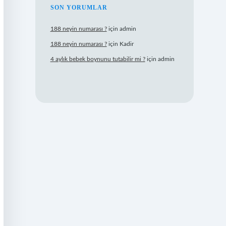
SON YORUMLAR
188 neyin numarası ?
için
admin
188 neyin numarası ?
için
Kadir
4 aylık bebek boynunu tutabilir mi ?
için
admin