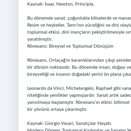
Kaynak: İsaac Newton, Principia.
Bu dönemde sanat, çoğunlukla kiliselerde ve manastı
Resim ve heykeller, Tanrı’nın yüceliğini ve dini olayl
toplumsal etkisi, dini inançların pekiştirilmesiyle 
yaratılmıştır.
Rönesans: Bireysel ve Toplumsal Dönüşüm
Rönesans, Ortaçağ’ın karanlıklarından çıkıp yenide
bir dönüm noktasıdır. Bu dönemde insan, doğayı ve 
bireyselliği ve insanın doğadaki yerini ön plana çıka
Leonardo da Vinci, Michelangelo, Raphael gibi sanat
niteliğinde yenilikler yapmışlardır. Sanat artık sade
yansıtmaya başlamıştır. Rönesans’ın etkisi, bilimsel 
bir yönünü ortaya çıkarmıştır.
Kaynak: Giorgio Vasari, Sanatçılar Hayatı.
Modern Dönem: Toplumsal Kırılmalar ve Sanatın Y