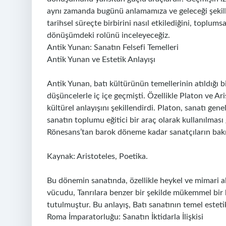
aynı zamanda bugünü anlamamıza ve geleceği şekill
tarihsel süreçte birbirini nasıl etkilediğini, toplumsa
dönüşümdeki rolünü inceleyeceğiz.
Antik Yunan: Sanatın Felsefi Temelleri
Antik Yunan ve Estetik Anlayışı
Antik Yunan, batı kültürünün temellerinin atıldığı b
düşüncelerle iç içe geçmişti. Özellikle Platon ve Ar
kültürel anlayışını şekillendirdi. Platon, sanatı gene
sanatın toplumu eğitici bir araç olarak kullanılması
Rönesans’tan barok döneme kadar sanatçıların bakış 
Kaynak: Aristoteles, Poetika.
Bu dönemin sanatında, özellikle heykel ve mimari a
vücudu, Tanrılara benzer bir şekilde mükemmel bir b
tutulmuştur. Bu anlayış, Batı sanatının temel esteti
Roma İmparatorluğu: Sanatın İktidarla İlişkisi