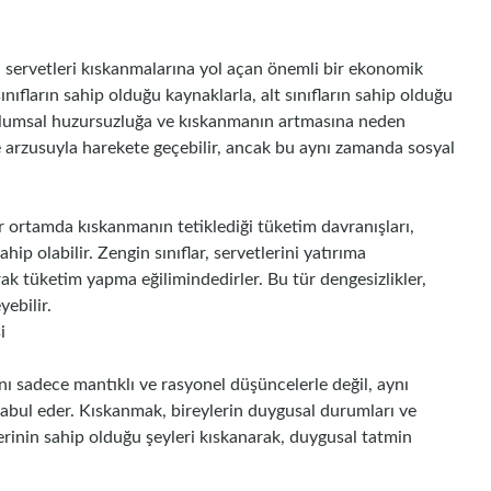
uğu servetleri kıskanmalarına yol açan önemli bir ekonomik
ınıfların sahip olduğu kaynaklarla, alt sınıfların sahip olduğu
plumsal huzursuzluğa ve kıskanmanın artmasına neden
me arzusuyla harekete geçebilir, ancak bu aynı zamanda sosyal
ir ortamda kıskanmanın tetiklediği tüketim davranışları,
 olabilir. Zengin sınıflar, servetlerini yatırıma
arak tüketim yapma eğilimindedirler. Bu tür dengesizlikler,
ebilir.
i
ı sadece mantıklı ve rasyonel düşüncelerle değil, aynı
 kabul eder. Kıskanmak, bireylerin duygusal durumları ve
rlerinin sahip olduğu şeyleri kıskanarak, duygusal tatmin