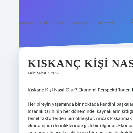
Anasayfa
Gizlilik Politikası
Yasal Uyarı
Hakkımızda
KISKANÇ KIŞI NAS
Tarih: Şubat 7, 2026
Kıskanç Kişi Nasıl Olur? Ekonomi Perspektifinden 
Her bireyin yaşamında bir noktada kendini başkaları
İnsanlık tarihinin her döneminde, kaynakların kıtlığ
temel faktörlerden biri olmuştur. Ancak kıskanmak s
ekonominin derinliklerinde gizli bir olgudur. Ekonom
sınırlandırılmasıyla şekillenen bir davranış biçim