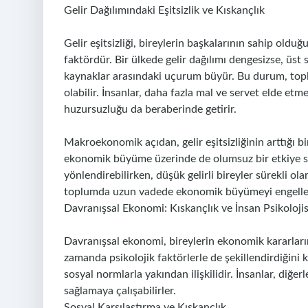
Gelir Dağılımındaki Eşitsizlik ve Kıskançlık
Gelir eşitsizliği, bireylerin başkalarının sahip old
faktördür. Bir ülkede gelir dağılımı dengesizse, üst s
kaynaklar arasındaki uçurum büyür. Bu durum, to
olabilir. İnsanlar, daha fazla mal ve servet elde et
huzursuzluğu da beraberinde getirir.
Makroekonomik açıdan, gelir eşitsizliğinin arttığı b
ekonomik büyüme üzerinde de olumsuz bir etkiye sahip
yönlendirebilirken, düşük gelirli bireyler sürekli ol
toplumda uzun vadede ekonomik büyümeyi engelley
Davranışsal Ekonomi: Kıskançlık ve İnsan Psikolojis
Davranışsal ekonomi, bireylerin ekonomik kararların
zamanda psikolojik faktörlerle de şekillendirdiğini
sosyal normlarla yakından ilişkilidir. İnsanlar, diğe
sağlamaya çalışabilirler.
Sosyal Karşılaştırma ve Kıskançlık