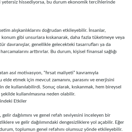
ni yetersiz hissediyorsa, bu durum ekonomik tercihlerinde
im alışkanlıklarını doğrudan etkileyebilir. İnsanlar,
al konum gibi unsurlara kıskanarak, daha fazla tüketmeye veya
ür davranışlar, genellikle gelecekteki tasarrufları ya da
 harcamalarını arttırırlar. Bu durum, kişisel finansal sağlığı
atan asıl motivasyon, “fırsat maliyeti” kavramıyla
mu elde etmek için mevcut zamanını, parasını ve enerjisini
çin de kullanılabilirdi. Sonuç olarak, kıskanmak, hem bireysel
ekilde kullanılmasına neden olabilir.
ndeki Etkiler
lir dağılımını ve genel refah seviyesini inceleyen bir
iklere ve gelir dağılımındaki dengesizliklere yol açabilir. Eğer
 durum, toplumun genel refahını olumsuz yönde etkileyebilir.