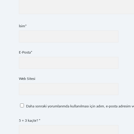
İsim*
E-Posta*
Web Sitesi
Daha sonraki yorumlarımda kullanılması için adım, e-posta adresim ve 
5 + 3 kaçtır?
*