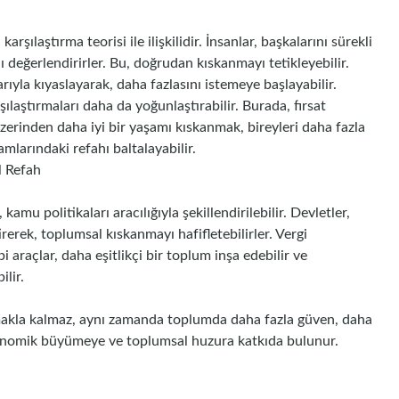
şılaştırma teorisi ile ilişkilidir. İnsanlar, başkalarını sürekli
ı değerlendirirler. Bu, doğrudan kıskanmayı tetikleyebilir.
rıyla kıyaslayarak, daha fazlasını istemeye başlayabilir.
şılaştırmaları daha da yoğunlaştırabilir. Burada, fırsat
zerinden daha iyi bir yaşamı kıskanmak, bireyleri daha fazla
larındaki refahı baltalayabilir.
l Refah
mu politikaları aracılığıyla şekillendirilebilir. Devletler,
tirerek, toplumsal kıskanmayı hafifletebilirler. Vergi
bi araçlar, daha eşitlikçi bir toplum inşa edebilir ve
ilir.
tırmakla kalmaz, aynı zamanda toplumda daha fazla güven, daha
ekonomik büyümeye ve toplumsal huzura katkıda bulunur.