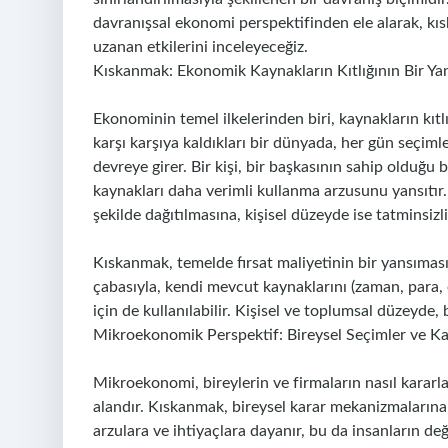
davranışsal ekonomi perspektifinden ele alarak, kı
uzanan etkilerini inceleyeceğiz.
Kıskanmak: Ekonomik Kaynakların Kıtlığının Bir Ya
Ekonominin temel ilkelerinden biri, kaynakların kıtlığ
karşı karşıya kaldıkları bir dünyada, her gün seçim
devreye girer. Bir kişi, bir başkasının sahip olduğu 
kaynakları daha verimli kullanma arzusunu yansıtır.
şekilde dağıtılmasına, kişisel düzeyde ise tatminsizl
Kıskanmak, temelde fırsat maliyetinin bir yansımasıd
çabasıyla, kendi mevcut kaynaklarını (zaman, para, 
için de kullanılabilir. Kişisel ve toplumsal düzeyde, 
Mikroekonomik Perspektif: Bireysel Seçimler ve K
Mikroekonomi, bireylerin ve firmaların nasıl kararlar 
alandır. Kıskanmak, bireysel karar mekanizmalarına
arzulara ve ihtiyaçlara dayanır, bu da insanların değe