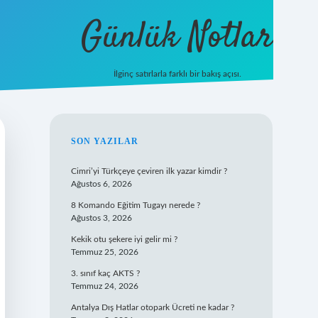
Günlük Notlar
İlginç satırlarla farklı bir bakış açısı.
ilbet mobil giriş
SIDEBAR
SON YAZILAR
Cimri’yi Türkçeye çeviren ilk yazar kimdir ?
Ağustos 6, 2026
8 Komando Eğitim Tugayı nerede ?
Ağustos 3, 2026
Kekik otu şekere iyi gelir mi ?
Temmuz 25, 2026
3. sınıf kaç AKTS ?
Temmuz 24, 2026
Antalya Dış Hatlar otopark Ücreti ne kadar ?