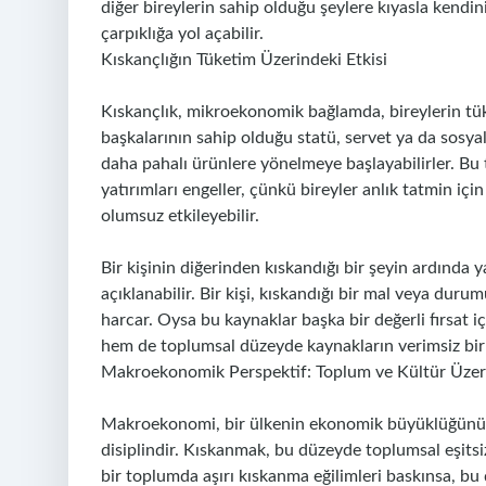
diğer bireylerin sahip olduğu şeylere kıyasla kendi
çarpıklığa yol açabilir.
Kıskançlığın Tüketim Üzerindeki Etkisi
Kıskançlık, mikroekonomik bağlamda, bireylerin tüket
başkalarının sahip olduğu statü, servet ya da sosy
daha pahalı ürünlere yönelmeye başlayabilirler. Bu t
yatırımları engeller, çünkü bireyler anlık tatmin için
olumsuz etkileyebilir.
Bir kişinin diğerinden kıskandığı bir şeyin ardında y
açıklanabilir. Bir kişi, kıskandığı bir mal veya duru
harcar. Oysa bu kaynaklar başka bir değerli fırsat i
hem de toplumsal düzeyde kaynakların verimsiz bir ş
Makroekonomik Perspektif: Toplum ve Kültür Üzeri
Makroekonomi, bir ülkenin ekonomik büyüklüğünü, ge
disiplindir. Kıskanmak, bu düzeyde toplumsal eşitsizl
bir toplumda aşırı kıskanma eğilimleri baskınsa, bu