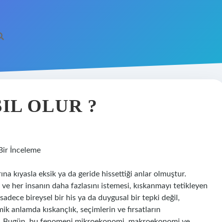
IL OLUR ?
Bir İnceleme
na kıyasla eksik ya da geride hissettiği anlar olmuştur.
ı ve her insanın daha fazlasını istemesi, kıskanmayı tetikleyen
adece bireysel bir his ya da duygusal bir tepki değil,
ik anlamda kıskançlık, seçimlerin ve fırsatların
idir. Bugün, bu fenomeni mikroekonomi, makroekonomi ve