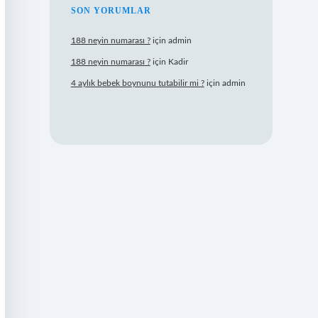
SON YORUMLAR
188 neyin numarası ?
için
admin
188 neyin numarası ?
için
Kadir
4 aylık bebek boynunu tutabilir mi ?
için
admin