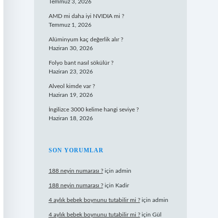
Temmuz 3, 2026
AMD mi daha iyi NVIDIA mi ?
Temmuz 1, 2026
Alüminyum kaç değerlik alır ?
Haziran 30, 2026
Folyo bant nasıl sökülür ?
Haziran 23, 2026
Alveol kimde var ?
Haziran 19, 2026
İngilizce 3000 kelime hangi seviye ?
Haziran 18, 2026
SON YORUMLAR
188 neyin numarası ?
için
admin
188 neyin numarası ?
için
Kadir
4 aylık bebek boynunu tutabilir mi ?
için
admin
4 aylık bebek boynunu tutabilir mi ?
için
Gül