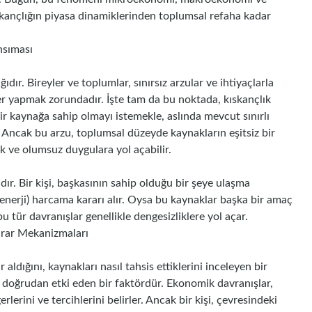
skançlığın piyasa dinamiklerinden toplumsal refaha kadar
nsıması
ıdır. Bireyler ve toplumlar, sınırsız arzular ve ihtiyaçlarla
ler yapmak zorundadır. İşte tam da bu noktada, kıskançlık
bir kaynağa sahip olmayı istemekle, aslında mevcut sınırlı
 Ancak bu arzu, toplumsal düzeyde kaynakların eşitsiz bir
ik ve olumsuz duygulara yol açabilir.
ır. Bir kişi, başkasının sahip olduğu bir şeye ulaşma
enerji) harcama kararı alır. Oysa bu kaynaklar başka bir amaç
bu tür davranışlar genellikle dengesizliklere yol açar.
arar Mekanizmaları
aldığını, kaynakları nasıl tahsis ettiklerini inceleyen bir
 doğrudan etki eden bir faktördür. Ekonomik davranışlar,
rlerini ve tercihlerini belirler. Ancak bir kişi, çevresindeki