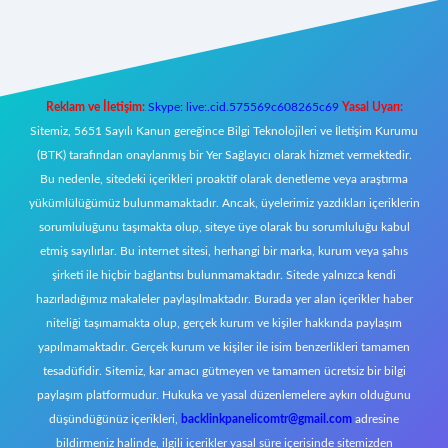
et mobil giriş
Reklam ve İletişim:
Skype: live:.cid.575569c608265c69
Yasal Uyarı:
Sitemiz, 5651 Sayılı Kanun gereğince Bilgi Teknolojileri ve İletişim Kurumu
(BTK) tarafından onaylanmış bir Yer Sağlayıcı olarak hizmet vermektedir.
Bu nedenle, sitedeki içerikleri proaktif olarak denetleme veya araştırma
yükümlülüğümüz bulunmamaktadır. Ancak, üyelerimiz yazdıkları içeriklerin
sorumluluğunu taşımakta olup, siteye üye olarak bu sorumluluğu kabul
etmiş sayılırlar. Bu internet sitesi, herhangi bir marka, kurum veya şahıs
şirketi ile hiçbir bağlantısı bulunmamaktadır. Sitede yalnızca kendi
hazırladığımız makaleler paylaşılmaktadır. Burada yer alan içerikler haber
niteliği taşımamakta olup, gerçek kurum ve kişiler hakkında paylaşım
yapılmamaktadır. Gerçek kurum ve kişiler ile isim benzerlikleri tamamen
tesadüfidir. Sitemiz, kar amacı gütmeyen ve tamamen ücretsiz bir bilgi
paylaşım platformudur. Hukuka ve yasal düzenlemelere aykırı olduğunu
düşündüğünüz içerikleri,
backlinkpanelicomtr@gmail.com
adresine
bildirmeniz halinde, ilgili içerikler yasal süre içerisinde sitemizden