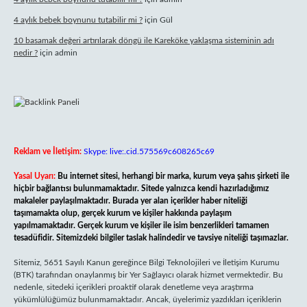
4 aylık bebek boynunu tutabilir mi ?
için
Gül
10 basamak değeri artırılarak döngü ile Kareköke yaklaşma sisteminin adı
nedir ?
için
admin
Reklam ve İletişim:
Skype: live:.cid.575569c608265c69
Yasal Uyarı:
Bu internet sitesi, herhangi bir marka, kurum veya şahıs şirketi ile
hiçbir bağlantısı bulunmamaktadır. Sitede yalnızca kendi hazırladığımız
makaleler paylaşılmaktadır. Burada yer alan içerikler haber niteliği
taşımamakta olup, gerçek kurum ve kişiler hakkında paylaşım
yapılmamaktadır. Gerçek kurum ve kişiler ile isim benzerlikleri tamamen
tesadüfidir. Sitemizdeki bilgiler taslak halindedir ve tavsiye niteliği taşımazlar.
Sitemiz, 5651 Sayılı Kanun gereğince Bilgi Teknolojileri ve İletişim Kurumu
(BTK) tarafından onaylanmış bir Yer Sağlayıcı olarak hizmet vermektedir. Bu
nedenle, sitedeki içerikleri proaktif olarak denetleme veya araştırma
yükümlülüğümüz bulunmamaktadır. Ancak, üyelerimiz yazdıkları içeriklerin