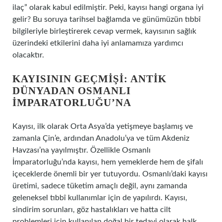
ilaç” olarak kabul edilmiştir. Peki, kayısı hangi organa iyi
gelir? Bu soruya tarihsel bağlamda ve günümüzün tıbbî
bilgileriyle birleştirerek cevap vermek, kayısının sağlık
üzerindeki etkilerini daha iyi anlamamıza yardımcı
olacaktır.
KAYISININ GEÇMIŞI: ANTIK
DÜNYADAN OSMANLI
İMPARATORLUĞU’NA
Kayısı, ilk olarak Orta Asya’da yetişmeye başlamış ve
zamanla Çin’e, ardından Anadolu’ya ve tüm Akdeniz
Havzası’na yayılmıştır. Özellikle Osmanlı
İmparatorluğu’nda kayısı, hem yemeklerde hem de şifalı
içeceklerde önemli bir yer tutuyordu. Osmanlı’daki kayısı
üretimi, sadece tüketim amaçlı değil, aynı zamanda
geleneksel tıbbî kullanımlar için de yapılırdı. Kayısı,
sindirim sorunları, göz hastalıkları ve hatta cilt
problemleri için kullanılan doğal bir tedavi olarak halk