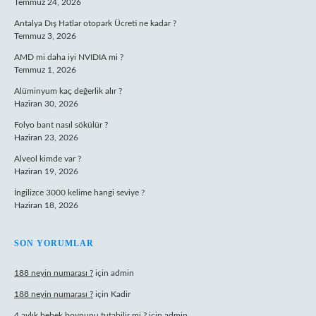
Temmuz 24, 2026
Antalya Dış Hatlar otopark Ücreti ne kadar ?
Temmuz 3, 2026
AMD mi daha iyi NVIDIA mi ?
Temmuz 1, 2026
Alüminyum kaç değerlik alır ?
Haziran 30, 2026
Folyo bant nasıl sökülür ?
Haziran 23, 2026
Alveol kimde var ?
Haziran 19, 2026
İngilizce 3000 kelime hangi seviye ?
Haziran 18, 2026
SON YORUMLAR
188 neyin numarası ?
için
admin
188 neyin numarası ?
için
Kadir
4 aylık bebek boynunu tutabilir mi ?
için
admin