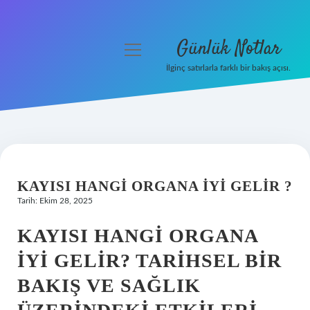
Günlük Notlar
menüyü
aç
İlginç satırlarla farklı bir bakış açısı.
Anasayfa
Gizlilik Politikası
Yasal Uyarı
KAYISI HANGI ORGANA IYI GELIR ?
Hakkımızda
Tarih: Ekim 28, 2025
KAYISI HANGI ORGANA
İYI GELIR? TARIHSEL BIR
BAKIŞ VE SAĞLIK