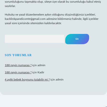
sorumluluğunu taşımakta olup, siteye üye olarak bu sorumluluğu kabul etmiş
sayılırlar.
Hukuka ve yasal düzenlemelere aykırı olduğunu düşündüğünüz içerikleri,
backlinkpanelicomtr@gmail.com
adresine bildirmeniz halinde, ilgili içerikler
yasal süre içerisinde sitemizden kaldırılacaktır.
Arama
SON YORUMLAR
188 neyin numarası ?
için
admin
188 neyin numarası ?
için
Kadir
4 aylık bebek boynunu tutabilir mi ?
için
admin