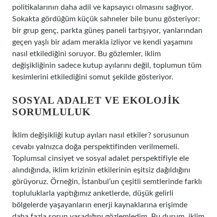
politikalarının daha adil ve kapsayıcı olmasını sağlıyor.
Sokakta gördüğüm küçük sahneler bile bunu gösteriyor:
bir grup genç, parkta güneş paneli tartışıyor, yanlarından
geçen yaşlı bir adam merakla izliyor ve kendi yaşamını
nasıl etkilediğini soruyor. Bu gözlemler, iklim
değişikliğinin sadece kutup ayılarını değil, toplumun tüm
kesimlerini etkilediğini somut şekilde gösteriyor.
SOSYAL ADALET VE EKOLOJIK
SORUMLULUK
İklim değişikliği kutup ayıları nasıl etkiler? sorusunun
cevabı yalnızca doğa perspektifinden verilmemeli.
Toplumsal cinsiyet ve sosyal adalet perspektifiyle ele
alındığında, iklim krizinin etkilerinin eşitsiz dağıldığını
görüyoruz. Örneğin, İstanbul’un çeşitli semtlerinde farklı
topluluklarla yaptığımız anketlerde, düşük gelirli
bölgelerde yaşayanların enerji kaynaklarına erişimde
daha fazla sorun yaşadığını gözlemledim. Bu durum, iklim