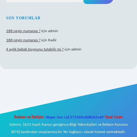
SON YORUMLAR
188 neyin numarası ?
için
admin
188 neyin numarası ?
için
Kadir
4 aylık bebek boynunu tutabilir mi ?
için
admin
ş
Reklam ve İletişim:
Skype: live:.cid.575569c608265c69
Yasal Uyarı:
Sitemiz, 5651 Sayılı Kanun gereğince Bilgi Teknolojileri ve İletişim Kurumu
(BTK) tarafından onaylanmış bir Yer Sağlayıcı olarak hizmet vermektedir.