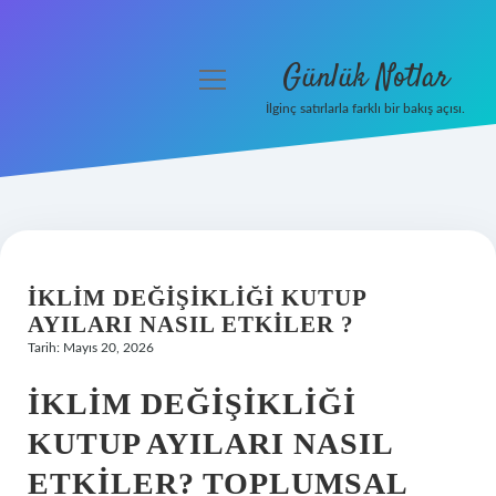
Günlük Notlar
menüyü
aç
İlginç satırlarla farklı bir bakış açısı.
Anasayfa
Gizlilik Politikası
Yasal Uyarı
İKLIM DEĞIŞIKLIĞI KUTUP
Hakkımızda
AYILARI NASIL ETKILER ?
Tarih: Mayıs 20, 2026
İKLIM DEĞIŞIKLIĞI
KUTUP AYILARI NASIL
ETKILER? TOPLUMSAL