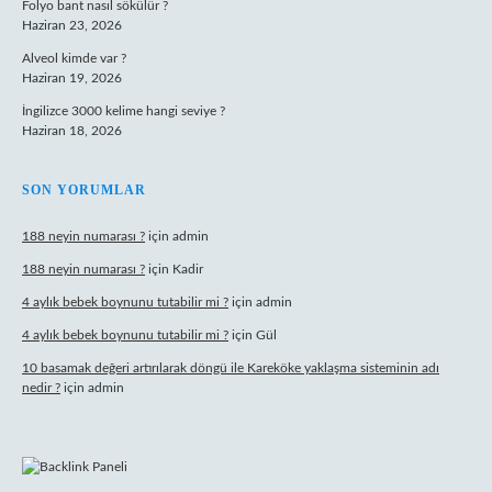
Folyo bant nasıl sökülür ?
Haziran 23, 2026
Alveol kimde var ?
Haziran 19, 2026
İngilizce 3000 kelime hangi seviye ?
Haziran 18, 2026
SON YORUMLAR
188 neyin numarası ?
için
admin
188 neyin numarası ?
için
Kadir
4 aylık bebek boynunu tutabilir mi ?
için
admin
4 aylık bebek boynunu tutabilir mi ?
için
Gül
10 basamak değeri artırılarak döngü ile Kareköke yaklaşma sisteminin adı
nedir ?
için
admin