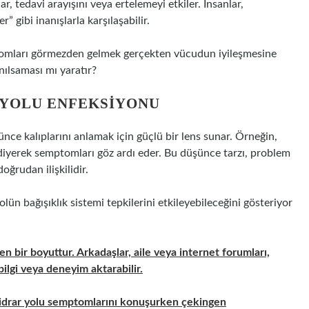
r, tedavi arayışını veya ertelemeyi etkiler. İnsanlar,
 gibi inanışlarla karşılaşabilir.
omları görmezden gelmek gerçekten vücudun iyileşmesine
nılsaması mı yaratır?
R YOLU ENFEKSIYONU
şünce kalıplarını anlamak için güçlü bir lens sunar. Örneğin,
 diyerek semptomları göz ardı eder. Bu düşünce tarzı, problem
oğrudan ilişkilidir.
lün bağışıklık sistemi tepkilerini etkileyebileceğini gösteriyor
en bir boyuttur. Arkadaşlar, aile veya internet forumları,
lgi veya deneyim aktarabilir.
n idrar yolu semptomlarını konuşurken çekingen