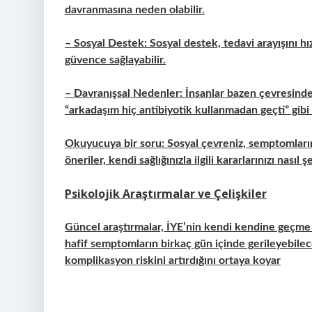
davranmasına neden olabilir.
– Sosyal Destek: Sosyal destek, tedavi arayışını hı
güvence sağlayabilir.
– Davranışsal Nedenler: İnsanlar bazen çevresinde
“arkadaşım hiç antibiyotik kullanmadan geçti” gibi
Okuyucuya bir soru: Sosyal çevreniz, semptomların
öneriler, kendi sağlığınızla ilgili kararlarınızı nasıl 
Psikolojik Araştırmalar ve Çelişkiler
Güncel araştırmalar, İYE’nin kendi kendine geçme ol
hafif semptomların birkaç gün içinde gerileyebilec
komplikasyon riskini artırdığını ortaya koyar