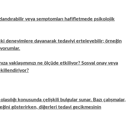
zlandırabilir veya semptomları hafifletmede psikolojik
ki deneyimlere dayanarak tedaviyi erteleyebilir; örneğin
 yorumlar.
ıza yaklaşımınızı ne ölçüde etkiliyor? Sosyal onay veya
şekillendiriyor?
asılığı konusunda çelişkili bulgular sunar. Bazı çalışmalar,
eğini gösterirken, diğerleri tedavi gecikmesinin