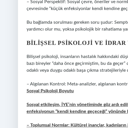
– Sosyal Perspektif: Sosyal çevre, öneriler ve normla
çevresinde “küçük enfeksiyonlar kendi kendine geçer”
Bu bağlamda sorulması gereken soru şudur: Sempt
yardımcı olur mu, yoksa psikolojik bir rahatlama ya
BILIŞSEL PSIKOLOJI VE İDRA
Bilişsel psikoloji, insanların hastalık hakkındaki dü
bazı bireyler “daha önce geçirmiştim, bu da geçer”
odaklı veya duygu odaklı başa çıkma stratejileriyle d
– Algılanan Kontrol: Meta-analizler, algılanan kontro
Sosyal Psikoloji Boyutu
Sosyal etkileşim
, İYE’nin yönetiminde göz ardı edil
enfeksiyonun “kendi kendine geçeceği” yönünde bi
– Toplumsal Normlar: Kültürel inançlar, kadınları