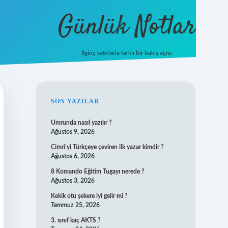
Günlük Notlar
İlginç satırlarla farklı bir bakış açısı.
ilbet mobil giriş
SIDEBAR
SON YAZILAR
Umrunda nasıl yazılır ?
Ağustos 9, 2026
Cimri’yi Türkçeye çeviren ilk yazar kimdir ?
Ağustos 6, 2026
8 Komando Eğitim Tugayı nerede ?
Ağustos 3, 2026
Kekik otu şekere iyi gelir mi ?
Temmuz 25, 2026
3. sınıf kaç AKTS ?