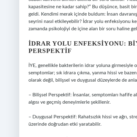
kapasitesine ne kadar sahip?” Bu düşünce, basit bir
geldi. Kendimi merak içinde buldum: İnsan davranışla
seyrini nasıl etkileyebilir? İdrar yolu enfeksiyonu k
zamanda psikolojiyi de içine alan bir soru haline gel
İDRAR YOLU ENFEKSIYONU: BI
PERSPEKTIF
İYE, genellikle bakterilerin idrar yoluna girmesiyle 
semptomlar; sık idrara çıkma, yanma hissi ve bazen a
olarak değil, bilişsel ve duygusal düzeylerde de an
– Bilişsel Perspektif: İnsanlar, semptomları hafife a
algısı ve geçmiş deneyimlerle şekillenir.
– Duygusal Perspektif: Rahatsızlık hissi ve ağrı, str
üzerinde doğrudan etki yaratabilir.