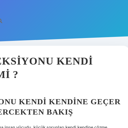
EKSIYONU KENDI
I ?
ONU KENDI KENDINE GEÇER
MERCEKTEN BAKIŞ
aba insan vücudu, küçük sorunları kendi kendine çözme