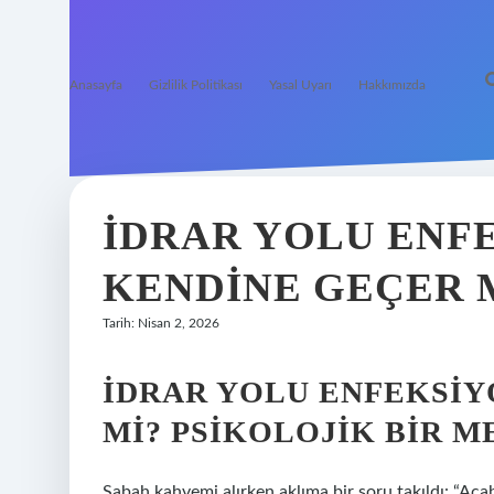
Anasayfa
Gizlilik Politikası
Yasal Uyarı
Hakkımızda
İDRAR YOLU ENF
KENDINE GEÇER M
Tarih: Nisan 2, 2026
İDRAR YOLU ENFEKSIY
MI? PSIKOLOJIK BIR 
Sabah kahvemi alırken aklıma bir soru takıldı: “Ac