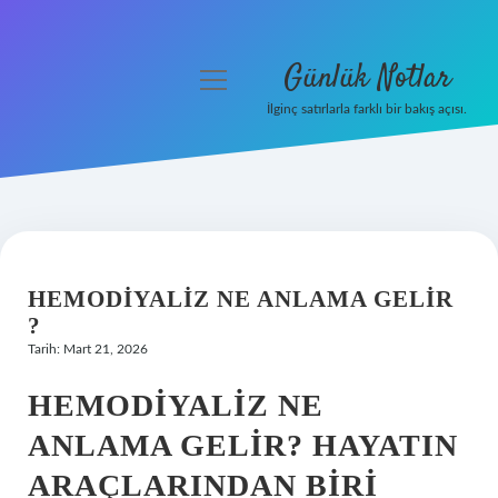
Günlük Notlar
menüyü
aç
İlginç satırlarla farklı bir bakış açısı.
Anasayfa
Gizlilik Politikası
Yasal Uyarı
HEMODIYALIZ NE ANLAMA GELIR
Hakkımızda
?
Tarih: Mart 21, 2026
HEMODIYALIZ NE
ANLAMA GELIR? HAYATIN
ARAÇLARINDAN BIRI