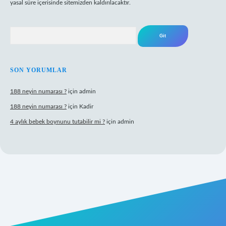
yasal süre içerisinde sitemizden kaldırılacaktır.
Arama
SON YORUMLAR
188 neyin numarası ?
için
admin
188 neyin numarası ?
için
Kadir
4 aylık bebek boynunu tutabilir mi ?
için
admin
bil giriş