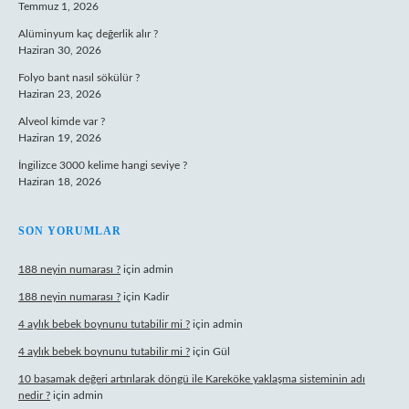
Temmuz 1, 2026
Alüminyum kaç değerlik alır ?
Haziran 30, 2026
Folyo bant nasıl sökülür ?
Haziran 23, 2026
Alveol kimde var ?
Haziran 19, 2026
İngilizce 3000 kelime hangi seviye ?
Haziran 18, 2026
SON YORUMLAR
188 neyin numarası ?
için
admin
188 neyin numarası ?
için
Kadir
4 aylık bebek boynunu tutabilir mi ?
için
admin
4 aylık bebek boynunu tutabilir mi ?
için
Gül
10 basamak değeri artırılarak döngü ile Kareköke yaklaşma sisteminin adı
nedir ?
için
admin