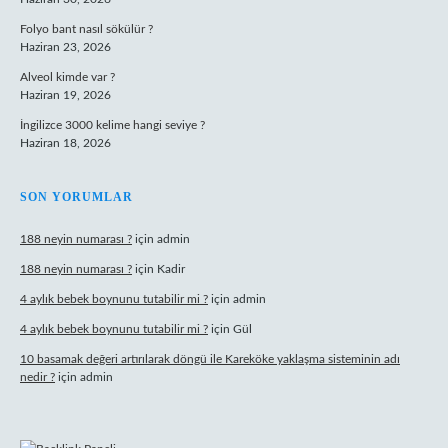
Folyo bant nasıl sökülür ?
Haziran 23, 2026
Alveol kimde var ?
Haziran 19, 2026
İngilizce 3000 kelime hangi seviye ?
Haziran 18, 2026
SON YORUMLAR
188 neyin numarası ?
için
admin
188 neyin numarası ?
için
Kadir
4 aylık bebek boynunu tutabilir mi ?
için
admin
4 aylık bebek boynunu tutabilir mi ?
için
Gül
10 basamak değeri artırılarak döngü ile Kareköke yaklaşma sisteminin adı
nedir ?
için
admin