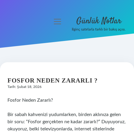
Günlük Notlar
menüyü
aç
İlginç satırlarla farklı bir bakış açısı.
Anasayfa
Gizlilik Politikası
Yasal Uyarı
FOSFOR NEDEN ZARARLI ?
Hakkımızda
Tarih: Şubat 18, 2026
Fosfor Neden Zararlı?
Bir sabah kahvenizi yudumlarken, birden aklınıza gelen
bir soru: “Fosfor gerçekten ne kadar zararlı?” Duyuyoruz,
okuyoruz, belki televizyonlarda, internet sitelerinde