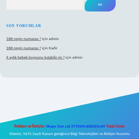
Arama
SON YORUMLAR
188 neyin numarası ?
için
admin
188 neyin numarası ?
için
Kadir
4 aylık bebek boynunu tutabilir mi ?
için
admin
 mobil giriş
Reklam ve İletişim:
Skype: live:.cid.575569c608265c69
Yasal Uyarı:
Sitemiz, 5651 Sayılı Kanun gereğince Bilgi Teknolojileri ve İletişim Kurumu