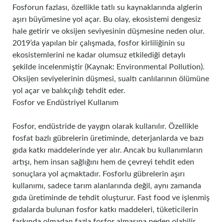
Fosforun fazlası, özellikle tatlı su kaynaklarında alglerin
aşırı büyümesine yol açar. Bu olay, ekosistemi dengesiz
hale getirir ve oksijen seviyesinin düşmesine neden olur.
2019’da yapılan bir çalışmada, fosfor kirliliğinin su
ekosistemlerini ne kadar olumsuz etkilediği detaylı
şekilde incelenmiştir (Kaynak: Environmental Pollution).
Oksijen seviyelerinin düşmesi, sualtı canlılarının ölümüne
yol açar ve balıkçılığı tehdit eder.
Fosfor ve Endüstriyel Kullanım
Fosfor, endüstride de yaygın olarak kullanılır. Özellikle
fosfat bazlı gübrelerin üretiminde, deterjanlarda ve bazı
gıda katkı maddelerinde yer alır. Ancak bu kullanımların
artışı, hem insan sağlığını hem de çevreyi tehdit eden
sonuçlara yol açmaktadır. Fosforlu gübrelerin aşırı
kullanımı, sadece tarım alanlarında değil, aynı zamanda
gıda üretiminde de tehdit oluşturur. Fast food ve işlenmiş
gıdalarda bulunan fosfor katkı maddeleri, tüketicilerin
farkında olmadan fazla fosfor almasına neden olabilir.