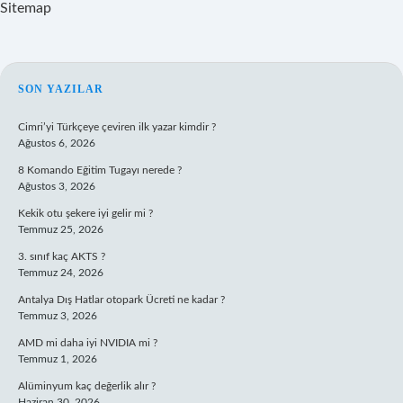
Sitemap
SIDEBAR
SON YAZILAR
Cimri’yi Türkçeye çeviren ilk yazar kimdir ?
Ağustos 6, 2026
8 Komando Eğitim Tugayı nerede ?
Ağustos 3, 2026
Kekik otu şekere iyi gelir mi ?
Temmuz 25, 2026
3. sınıf kaç AKTS ?
Temmuz 24, 2026
Antalya Dış Hatlar otopark Ücreti ne kadar ?
Temmuz 3, 2026
AMD mi daha iyi NVIDIA mi ?
Temmuz 1, 2026
Alüminyum kaç değerlik alır ?
Haziran 30, 2026