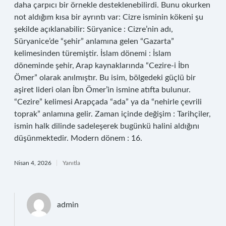
daha çarpıcı bir örnekle desteklenebilirdi. Bunu okurken
not aldığım kısa bir ayrıntı var: Cizre isminin kökeni şu
şekilde açıklanabilir: Süryanice : Cizre’nin adı,
Süryanice’de “şehir” anlamına gelen “Gazarta”
kelimesinden türemiştir. İslam dönemi : İslam
döneminde şehir, Arap kaynaklarında “Cezire-i İbn
Ömer” olarak anılmıştır. Bu isim, bölgedeki güçlü bir
aşiret lideri olan İbn Ömer’in ismine atıfta bulunur.
“Cezire” kelimesi Arapçada “ada” ya da “nehirle çevrili
toprak” anlamına gelir. Zaman içinde değişim : Tarihçiler,
ismin halk dilinde sadeleşerek bugünkü halini aldığını
düşünmektedir. Modern dönem : 16.
Nisan 4, 2026
Yanıtla
admin