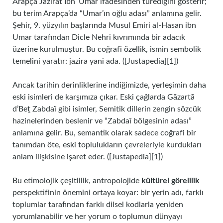
Arapça Jazirat Ibn ʿUmar ifadesinden türediğini gösterir;
bu terim Arapça’da “Umar’ın oğlu adası” anlamına gelir.
Şehir, 9. yüzyılın başlarında Musul Emiri al-Hasan ibn
Umar tarafından Dicle Nehri kıvrımında bir adacık
üzerine kurulmuştur. Bu coğrafi özellik, ismin sembolik
temelini yaratır: jazira yani ada. ([Justapedia][1])
Ancak tarihin derinliklerine indiğimizde, yerleşimin daha
eski isimleri de karşımıza çıkar. Eski çağlarda Gāzartā
d’Beṯ Zabdaï gibi isimler, Semitik dillerin zengin sözcük
hazinelerinden beslenir ve “Zabdaî bölgesinin adası”
anlamına gelir. Bu, semantik olarak sadece coğrafi bir
tanımdan öte, eski toplulukların çevreleriyle kurdukları
anlam ilişkisine işaret eder. ([Justapedia][1])
Bu etimolojik çeşitlilik, antropolojide
kültürel görelilik
perspektifinin önemini ortaya koyar: bir yerin adı, farklı
toplumlar tarafından farklı dilsel kodlarla yeniden
yorumlanabilir ve her yorum o toplumun dünyayı