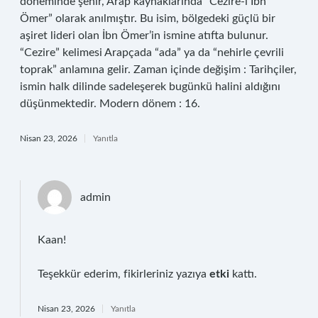
döneminde şehir, Arap kaynaklarında “Cezire-i İbn
Ömer” olarak anılmıştır. Bu isim, bölgedeki güçlü bir
aşiret lideri olan İbn Ömer’in ismine atıfta bulunur.
“Cezire” kelimesi Arapçada “ada” ya da “nehirle çevrili
toprak” anlamına gelir. Zaman içinde değişim : Tarihçiler,
ismin halk dilinde sadeleşerek bugünkü halini aldığını
düşünmektedir. Modern dönem : 16.
Nisan 23, 2026
Yanıtla
admin
Kaan!
Teşekkür ederim, fikirleriniz yazıya
etki
kattı.
Nisan 23, 2026
Yanıtla