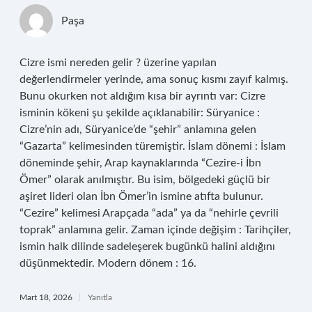
Paşa
Cizre ismi nereden gelir ? üzerine yapılan
değerlendirmeler yerinde, ama sonuç kısmı zayıf kalmış.
Bunu okurken not aldığım kısa bir ayrıntı var: Cizre
isminin kökeni şu şekilde açıklanabilir: Süryanice :
Cizre’nin adı, Süryanice’de “şehir” anlamına gelen
“Gazarta” kelimesinden türemiştir. İslam dönemi : İslam
döneminde şehir, Arap kaynaklarında “Cezire-i İbn
Ömer” olarak anılmıştır. Bu isim, bölgedeki güçlü bir
aşiret lideri olan İbn Ömer’in ismine atıfta bulunur.
“Cezire” kelimesi Arapçada “ada” ya da “nehirle çevrili
toprak” anlamına gelir. Zaman içinde değişim : Tarihçiler,
ismin halk dilinde sadeleşerek bugünkü halini aldığını
düşünmektedir. Modern dönem : 16.
Mart 18, 2026
Yanıtla