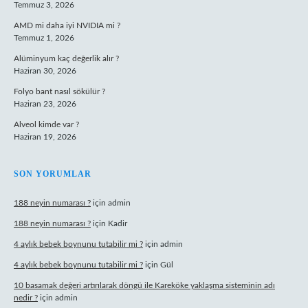
Temmuz 3, 2026
AMD mi daha iyi NVIDIA mi ?
Temmuz 1, 2026
Alüminyum kaç değerlik alır ?
Haziran 30, 2026
Folyo bant nasıl sökülür ?
Haziran 23, 2026
Alveol kimde var ?
Haziran 19, 2026
SON YORUMLAR
188 neyin numarası ?
için
admin
188 neyin numarası ?
için
Kadir
4 aylık bebek boynunu tutabilir mi ?
için
admin
4 aylık bebek boynunu tutabilir mi ?
için
Gül
10 basamak değeri artırılarak döngü ile Kareköke yaklaşma sisteminin adı
nedir ?
için
admin