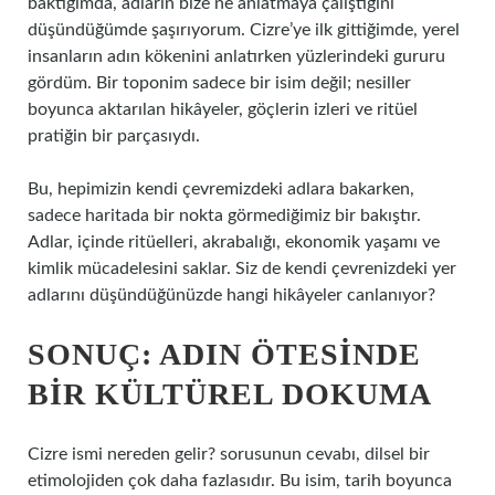
baktığımda, adların bize ne anlatmaya çalıştığını
düşündüğümde şaşırıyorum. Cizre’ye ilk gittiğimde, yerel
insanların adın kökenini anlatırken yüzlerindeki gururu
gördüm. Bir toponim sadece bir isim değil; nesiller
boyunca aktarılan hikâyeler, göçlerin izleri ve ritüel
pratiğin bir parçasıydı.
Bu, hepimizin kendi çevremizdeki adlara bakarken,
sadece haritada bir nokta görmediğimiz bir bakıştır.
Adlar, içinde ritüelleri, akrabalığı, ekonomik yaşamı ve
kimlik mücadelesini saklar. Siz de kendi çevrenizdeki yer
adlarını düşündüğünüzde hangi hikâyeler canlanıyor?
SONUÇ: ADIN ÖTESINDE
BIR KÜLTÜREL DOKUMA
Cizre ismi nereden gelir? sorusunun cevabı, dilsel bir
etimolojiden çok daha fazlasıdır. Bu isim, tarih boyunca