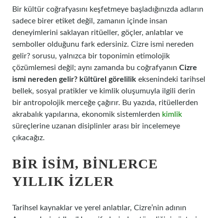
Bir kültür coğrafyasını keşfetmeye başladığınızda adların
sadece birer etiket değil, zamanın içinde insan
deneyimlerini saklayan ritüeller, göçler, anlatılar ve
semboller olduğunu fark edersiniz. Cizre ismi nereden
gelir? sorusu, yalnızca bir toponimin etimolojik
çözümlemesi değil; aynı zamanda bu coğrafyanın
Cizre
ismi nereden gelir? kültürel görelilik
eksenindeki tarihsel
bellek, sosyal pratikler ve kimlik oluşumuyla ilgili derin
bir antropolojik merceğe çağırır. Bu yazıda, ritüellerden
akrabalık yapılarına, ekonomik sistemlerden
kimlik
süreçlerine uzanan disiplinler arası bir incelemeye
çıkacağız.
BIR İSIM, BINLERCE
YILLIK İZLER
Tarihsel kaynaklar ve yerel anlatılar, Cizre’nin adının