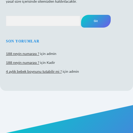
yasal süre içerisinde sitemizden kaldırılacaktır.
Arama
SON YORUMLAR
188 neyin numarası ?
için
admin
188 neyin numarası ?
için
Kadir
4 aylık bebek boynunu tutabilir mi ?
için
admin
 giriş