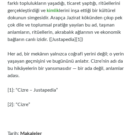
farklı toplulukların yaşadığı, ticaret yaptığı, ritüellerini
gerçekleştirdiği ve
kimlik
lerini inşa ettiği bir kültürel
dokunun simgesidir. Arapça Jazirat kökünden çıkıp pek
çok dile ve toplumsal pratiğe yayılan bu ad, taşınan
anlamların, ritüellerin, akrabalık ağlarının ve ekonomik
bağların canlı izidir. ([Justapedia][1])
Her ad, bir mekânın yalnızca coğrafi yerini değil; o yerin
yaşayan geçmişini ve bugününü anlatır. Cizre’nin adı da
bu hikâyelerin bir yansımasıdır — bir ada değil, anlamlar
adası.
[1]: “Cizre – Justapedia”
[2]: “Cizre”
Tarih:
Makaleler