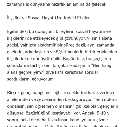
zamanda iş dünyasına hazırlık anlamına da gelecek.
İlişkiler ve Sosyal Hayat Üzerindeki Etkiler
Eğitimdeki bu dönüşüm, bireylerin sosyal hayatını ve
ilişkilerini de etkileyecek gibi görünüyor. 9. sınıf alana
geçişi, yalnızca akademik bir süreç değil, aynı zamanda
ailelerin, arkadaşların ve öğretmenlerin birbirleriyle olan
ilişkilerini de dönüştürebilir. Bugün bile, bu geçişlerin
sonuçlarını tartışırken, birçok arkadaşımın “Ben hangi
alana geçmeliyim?” diye kafa karıştıran sorular
sorduklarını görüyorum.
Birçok genç, hangi mesleği seçeceklerine karar verirken
ailelerinden ve çevrelerinden baskı görüyor. “Sen doktor
olmalısın, sen öğretmen olmalısın” gibi kalıplar, gençlerin
düşünsel özgürlüğünü kısıtlayabiliyor. Ancak, 5-10 yıl
sonra, belki de daha fazla insan kendi yolunu çizme
cesaretini bulacak. Daha özgür, çeşitliliğe açık bir sosyal