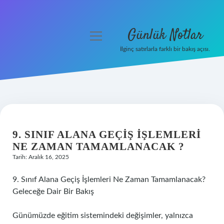
Günlük Notlar
menüyü
aç
İlginç satırlarla farklı bir bakış açısı.
Anasayfa
Gizlilik Politikası
Yasal Uyarı
9. SINIF ALANA GEÇIŞ IŞLEMLERI
Hakkımızda
NE ZAMAN TAMAMLANACAK ?
Tarih: Aralık 16, 2025
9. Sınıf Alana Geçiş İşlemleri Ne Zaman Tamamlanacak?
Geleceğe Dair Bir Bakış
Günümüzde eğitim sistemindeki değişimler, yalnızca