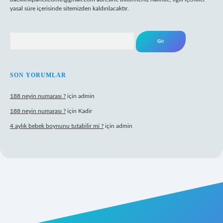
yasal süre içerisinde sitemizden kaldırılacaktır.
Arama
SON YORUMLAR
188 neyin numarası ?
için
admin
188 neyin numarası ?
için
Kadir
4 aylık bebek boynunu tutabilir mi ?
için
admin
t mobil giriş