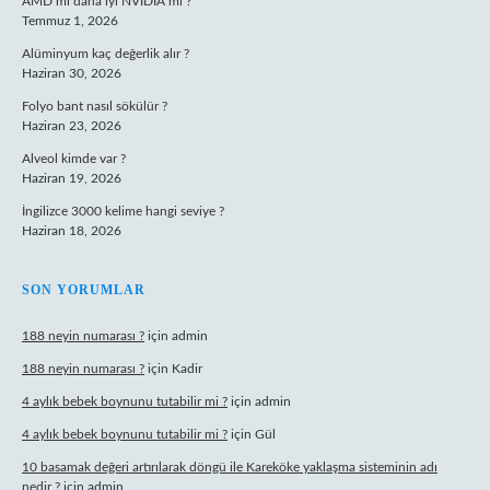
AMD mi daha iyi NVIDIA mi ?
Temmuz 1, 2026
Alüminyum kaç değerlik alır ?
Haziran 30, 2026
Folyo bant nasıl sökülür ?
Haziran 23, 2026
Alveol kimde var ?
Haziran 19, 2026
İngilizce 3000 kelime hangi seviye ?
Haziran 18, 2026
SON YORUMLAR
188 neyin numarası ?
için
admin
188 neyin numarası ?
için
Kadir
4 aylık bebek boynunu tutabilir mi ?
için
admin
4 aylık bebek boynunu tutabilir mi ?
için
Gül
10 basamak değeri artırılarak döngü ile Kareköke yaklaşma sisteminin adı
nedir ?
için
admin