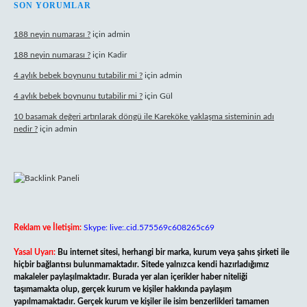
SON YORUMLAR
188 neyin numarası ?
için
admin
188 neyin numarası ?
için
Kadir
4 aylık bebek boynunu tutabilir mi ?
için
admin
4 aylık bebek boynunu tutabilir mi ?
için
Gül
10 basamak değeri artırılarak döngü ile Kareköke yaklaşma sisteminin adı
nedir ?
için
admin
Reklam ve İletişim:
Skype: live:.cid.575569c608265c69
Yasal Uyarı:
Bu internet sitesi, herhangi bir marka, kurum veya şahıs şirketi ile
hiçbir bağlantısı bulunmamaktadır. Sitede yalnızca kendi hazırladığımız
makaleler paylaşılmaktadır. Burada yer alan içerikler haber niteliği
taşımamakta olup, gerçek kurum ve kişiler hakkında paylaşım
yapılmamaktadır. Gerçek kurum ve kişiler ile isim benzerlikleri tamamen