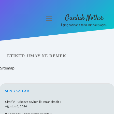
Günlük Notlar
menüyü
aç
İlginç satırlarla farklı bir bakış açısı.
Anasayfa
Gizlilik Politikası
ETIKET:
UMAY NE DEMEK
Yasal Uyarı
Sitemap
Hakkımızda
SIDEBAR
SON YAZILAR
Cimri’yi Türkçeye çeviren ilk yazar kimdir ?
Ağustos 6, 2026