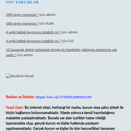
SON YORUMLAR
188 neyin numarası ?
için
admin
188 neyin numarası ?
için
Kadir
4 aylık bebek boynunu tutabilir mi ?
için
admin
4 aylık bebek boynunu tutabilir mi ?
için
Gül
10 basamak değeri artırılarak döngü ile Kareköke yaklaşma sisteminin adı
nedir ?
için
admin
Reklam ve İletişim:
Skype: live:.cid.575569c608265c69
Yasal Uyarı:
Bu internet sitesi, herhangi bir marka, kurum veya şahıs şirketi ile
hiçbir bağlantısı bulunmamaktadır. Sitede yalnızca kendi hazırladığımız
makaleler paylaşılmaktadır. Burada yer alan içerikler haber niteliği
taşımamakta olup, gerçek kurum ve kişiler hakkında paylaşım
yapılmamaktadır. Gerçek kurum ve kişiler ile isim benzerlikleri tamamen