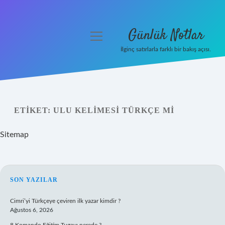
Günlük Notlar
menüyü
aç
İlginç satırlarla farklı bir bakış açısı.
Anasayfa
Gizlilik Politikası
ETIKET:
ULU KELIMESI TÜRKÇE MI
Yasal Uyarı
Sitemap
Hakkımızda
SIDEBAR
SON YAZILAR
Cimri’yi Türkçeye çeviren ilk yazar kimdir ?
Ağustos 6, 2026