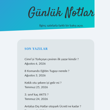
Günlük Notlar
İlginç satırlarla farklı bir bakış açısı.
ilbet mobil giriş
SIDEBAR
SON YAZILAR
Cimri’yi Türkçeye çeviren ilk yazar kimdir ?
Ağustos 6, 2026
8 Komando Eğitim Tugayı nerede ?
Ağustos 3, 2026
Kekik otu şekere iyi gelir mi ?
Temmuz 25, 2026
3. sınıf kaç AKTS ?
Temmuz 24, 2026
Antalya Dış Hatlar otopark Ücreti ne kadar ?