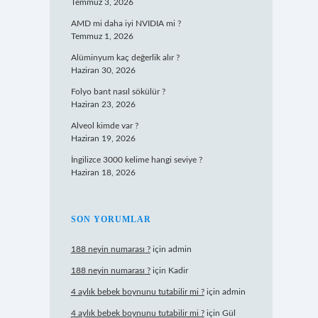
Temmuz 3, 2026
AMD mi daha iyi NVIDIA mi ?
Temmuz 1, 2026
Alüminyum kaç değerlik alır ?
Haziran 30, 2026
Folyo bant nasıl sökülür ?
Haziran 23, 2026
Alveol kimde var ?
Haziran 19, 2026
İngilizce 3000 kelime hangi seviye ?
Haziran 18, 2026
SON YORUMLAR
188 neyin numarası ?
için
admin
188 neyin numarası ?
için
Kadir
4 aylık bebek boynunu tutabilir mi ?
için
admin
4 aylık bebek boynunu tutabilir mi ?
için
Gül