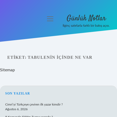
Günlük Notlar
menüyü
aç
İlginç satırlarla farklı bir bakış açısı.
Anasayfa
Gizlilik Politikası
ETIKET:
TABULENIN IÇINDE NE VAR
Yasal Uyarı
Sitemap
Hakkımızda
SIDEBAR
SON YAZILAR
Cimri’yi Türkçeye çeviren ilk yazar kimdir ?
Ağustos 6, 2026