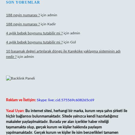
SON YORUMLAR
188 neyin numarası ?
için
admin
188 neyin numarası ?
için
Kadir
4 aylık bebek boynunu tutabilir mi ?
için
admin
4 aylık bebek boynunu tutabilir mi ?
için
Gül
10 basamak değeri artırılarak döngü ile Kareköke yaklaşma sisteminin adı
nedir ?
için
admin
Reklam ve İletişim:
Skype: live:.cid.575569c608265c69
Yasal Uyarı:
Bu internet sitesi, herhangi bir marka, kurum veya şahıs şirketi ile
hiçbir bağlantısı bulunmamaktadır. Sitede yalnızca kendi hazırladığımız
makaleler paylaşılmaktadır. Burada yer alan içerikler haber niteliği
taşımamakta olup, gerçek kurum ve kişiler hakkında paylaşım
yapılmamaktadır. Gerçek kurum ve kişiler ile isim benzerlikleri tamamen