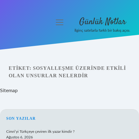
Günlük Notlar
menüyü
aç
İlginç satırlarla farklı bir bakış açısı.
Anasayfa
Gizlilik Politikası
ETIKET:
SOSYALLEŞME ÜZERINDE ETKILI
Yasal Uyarı
OLAN UNSURLAR NELERDIR
Hakkımızda
Sitemap
SIDEBAR
SON YAZILAR
Cimri’yi Türkçeye çeviren ilk yazar kimdir ?
Ağustos 6, 2026