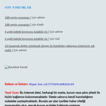
SON YORUMLAR
188 neyin numarası ?
için
admin
188 neyin numarası ?
için
Kadir
4 aylık bebek boynunu tutabilir mi ?
için
admin
4 aylık bebek boynunu tutabilir mi ?
için
Gül
10 basamak değeri artırılarak döngü ile Kareköke yaklaşma sisteminin adı
nedir ?
için
admin
Reklam ve İletişim:
Skype: live:.cid.575569c608265c69
Yasal Uyarı:
Bu internet sitesi, herhangi bir marka, kurum veya şahıs şirketi ile
hiçbir bağlantısı bulunmamaktadır. Sitede yalnızca kendi hazırladığımız
makaleler paylaşılmaktadır. Burada yer alan içerikler haber niteliği
taşımamakta olup, gerçek kurum ve kişiler hakkında paylaşım