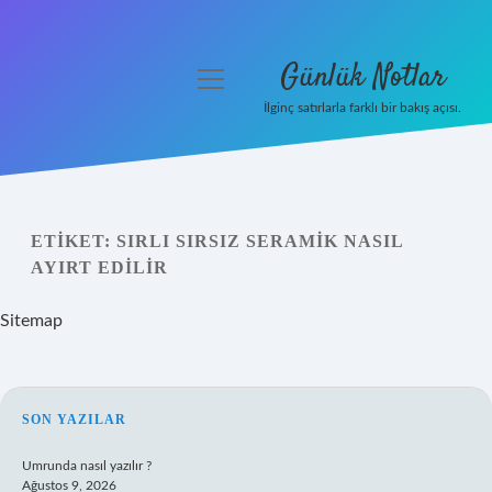
Günlük Notlar
menüyü
aç
İlginç satırlarla farklı bir bakış açısı.
Anasayfa
Gizlilik Politikası
ETIKET:
SIRLI SIRSIZ SERAMIK NASIL
Yasal Uyarı
AYIRT EDILIR
Hakkımızda
Sitemap
SIDEBAR
SON YAZILAR
Umrunda nasıl yazılır ?
Ağustos 9, 2026