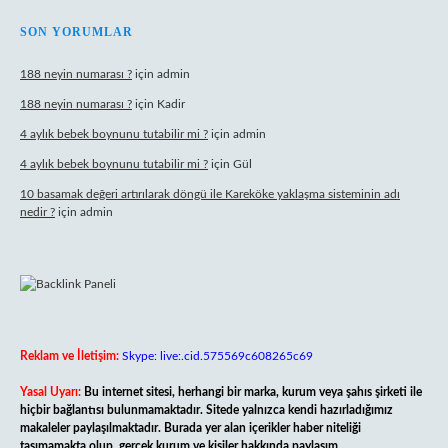
SON YORUMLAR
188 neyin numarası ?
için
admin
188 neyin numarası ?
için
Kadir
4 aylık bebek boynunu tutabilir mi ?
için
admin
4 aylık bebek boynunu tutabilir mi ?
için
Gül
10 basamak değeri artırılarak döngü ile Kareköke yaklaşma sisteminin adı
nedir ?
için
admin
Reklam ve İletişim:
Skype: live:.cid.575569c608265c69
Yasal Uyarı:
Bu internet sitesi, herhangi bir marka, kurum veya şahıs şirketi ile
hiçbir bağlantısı bulunmamaktadır. Sitede yalnızca kendi hazırladığımız
makaleler paylaşılmaktadır. Burada yer alan içerikler haber niteliği
taşımamakta olup, gerçek kurum ve kişiler hakkında paylaşım