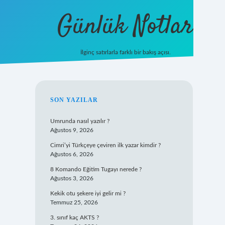
Günlük Notlar
İlginç satırlarla farklı bir bakış açısı.
ilbet mobil giriş
SIDEBAR
SON YAZILAR
Umrunda nasıl yazılır ?
Ağustos 9, 2026
Cimri’yi Türkçeye çeviren ilk yazar kimdir ?
Ağustos 6, 2026
8 Komando Eğitim Tugayı nerede ?
Ağustos 3, 2026
Kekik otu şekere iyi gelir mi ?
Temmuz 25, 2026
3. sınıf kaç AKTS ?