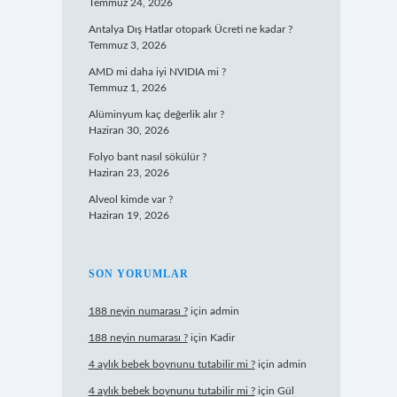
Temmuz 24, 2026
Antalya Dış Hatlar otopark Ücreti ne kadar ?
Temmuz 3, 2026
AMD mi daha iyi NVIDIA mi ?
Temmuz 1, 2026
Alüminyum kaç değerlik alır ?
Haziran 30, 2026
Folyo bant nasıl sökülür ?
Haziran 23, 2026
Alveol kimde var ?
Haziran 19, 2026
SON YORUMLAR
188 neyin numarası ?
için
admin
188 neyin numarası ?
için
Kadir
4 aylık bebek boynunu tutabilir mi ?
için
admin
4 aylık bebek boynunu tutabilir mi ?
için
Gül