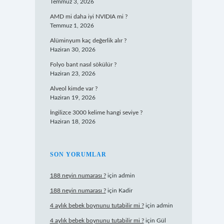
Temmuz 3, 2026
AMD mi daha iyi NVIDIA mi ?
Temmuz 1, 2026
Alüminyum kaç değerlik alır ?
Haziran 30, 2026
Folyo bant nasıl sökülür ?
Haziran 23, 2026
Alveol kimde var ?
Haziran 19, 2026
İngilizce 3000 kelime hangi seviye ?
Haziran 18, 2026
SON YORUMLAR
188 neyin numarası ?
için
admin
188 neyin numarası ?
için
Kadir
4 aylık bebek boynunu tutabilir mi ?
için
admin
4 aylık bebek boynunu tutabilir mi ?
için
Gül