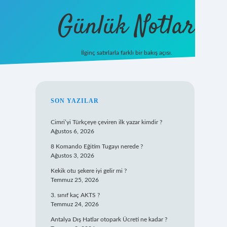
Günlük Notlar
İlginç satırlarla farklı bir bakış açısı.
ilbet mobil gi
SIDEBAR
SON YAZILAR
Cimri’yi Türkçeye çeviren ilk yazar kimdir ?
Ağustos 6, 2026
8 Komando Eğitim Tugayı nerede ?
Ağustos 3, 2026
Kekik otu şekere iyi gelir mi ?
Temmuz 25, 2026
3. sınıf kaç AKTS ?
Temmuz 24, 2026
Antalya Dış Hatlar otopark Ücreti ne kadar ?