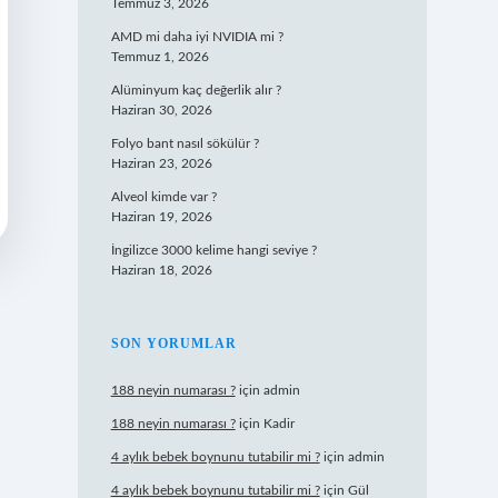
Temmuz 3, 2026
AMD mi daha iyi NVIDIA mi ?
Temmuz 1, 2026
Alüminyum kaç değerlik alır ?
Haziran 30, 2026
Folyo bant nasıl sökülür ?
Haziran 23, 2026
Alveol kimde var ?
Haziran 19, 2026
İngilizce 3000 kelime hangi seviye ?
Haziran 18, 2026
SON YORUMLAR
188 neyin numarası ?
için
admin
188 neyin numarası ?
için
Kadir
4 aylık bebek boynunu tutabilir mi ?
için
admin
4 aylık bebek boynunu tutabilir mi ?
için
Gül