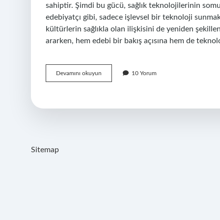
sahiptir. Şimdi bu gücü, sağlık teknolojilerinin som
edebiyatçı gibi, sadece işlevsel bir teknoloji sunma
kültürlerin sağlıkla olan ilişkisini de yeniden şekil
ararken, hem edebi bir bakış açısına hem de teknol
GE
Devamını okuyun
10 Yorum
Healthcare
ne
iş
yapar
?
Sitemap