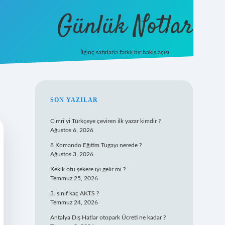
Günlük Notlar
İlginç satırlarla farklı bir bakış açısı.
ilbet mobi
SIDEBAR
SON YAZILAR
Cimri’yi Türkçeye çeviren ilk yazar kimdir ?
Ağustos 6, 2026
8 Komando Eğitim Tugayı nerede ?
Ağustos 3, 2026
Kekik otu şekere iyi gelir mi ?
Temmuz 25, 2026
3. sınıf kaç AKTS ?
Temmuz 24, 2026
Antalya Dış Hatlar otopark Ücreti ne kadar ?