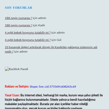
SON YORUMLAR
188 neyin numarası ?
için
admin
188 neyin numarası ?
için
Kadir
4 aylık bebek boynunu tutabilir mi ?
için
admin
4 aylık bebek boynunu tutabilir mi ?
için
Gül
10 basamak değeri artırılarak döngü ile Kareköke yaklaşma sisteminin adı
nedir ?
için
admin
Reklam ve İletişim:
Skype: live:.cid.575569c608265c69
Yasal Uyarı:
Bu internet sitesi, herhangi bir marka, kurum veya şahıs şirketi ile
hiçbir bağlantısı bulunmamaktadır. Sitede yalnızca kendi hazırladığımız
makaleler paylaşılmaktadır. Burada yer alan içerikler haber niteliği
taşımamakta olup, gerçek kurum ve kişiler hakkında paylaşım