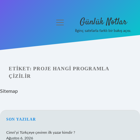
Günlük Notlar
menüyü
aç
İlginç satırlarla farklı bir bakış açısı.
Anasayfa
Gizlilik Politikası
ETIKET:
PROJE HANGI PROGRAMLA
Yasal Uyarı
ÇIZILIR
Hakkımızda
Sitemap
SIDEBAR
SON YAZILAR
Cimri’yi Türkçeye çeviren ilk yazar kimdir ?
Ağustos 6, 2026