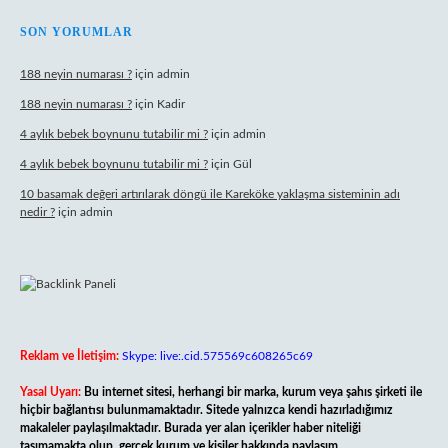
SON YORUMLAR
188 neyin numarası ?
için
admin
188 neyin numarası ?
için
Kadir
4 aylık bebek boynunu tutabilir mi ?
için
admin
4 aylık bebek boynunu tutabilir mi ?
için
Gül
10 basamak değeri artırılarak döngü ile Kareköke yaklaşma sisteminin adı
nedir ?
için
admin
Reklam ve İletişim:
Skype: live:.cid.575569c608265c69
Yasal Uyarı:
Bu internet sitesi, herhangi bir marka, kurum veya şahıs şirketi ile
hiçbir bağlantısı bulunmamaktadır. Sitede yalnızca kendi hazırladığımız
makaleler paylaşılmaktadır. Burada yer alan içerikler haber niteliği
taşımamakta olup, gerçek kurum ve kişiler hakkında paylaşım