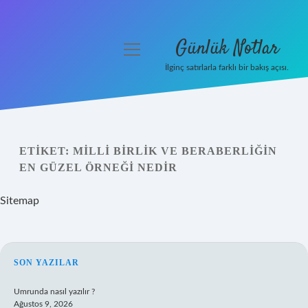
Günlük Notlar
menüyü
aç
İlginç satırlarla farklı bir bakış açısı.
Anasayfa
Gizlilik Politikası
ETIKET:
MILLI BIRLIK VE BERABERLIĞIN
Yasal Uyarı
EN GÜZEL ÖRNEĞI NEDIR
Hakkımızda
Sitemap
SIDEBAR
SON YAZILAR
Umrunda nasıl yazılır ?
Ağustos 9, 2026