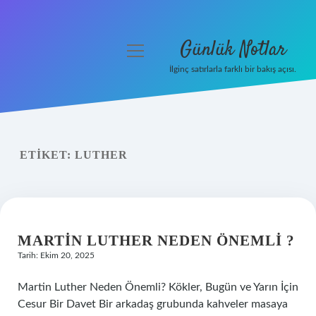
Günlük Notlar
menüyü
aç
İlginç satırlarla farklı bir bakış açısı.
Anasayfa
Gizlilik Politikası
ETIKET:
LUTHER
Yasal Uyarı
Hakkımızda
MARTIN LUTHER NEDEN ÖNEMLI ?
Tarih: Ekim 20, 2025
Martin Luther Neden Önemli? Kökler, Bugün ve Yarın İçin
Cesur Bir Davet Bir arkadaş grubunda kahveler masaya