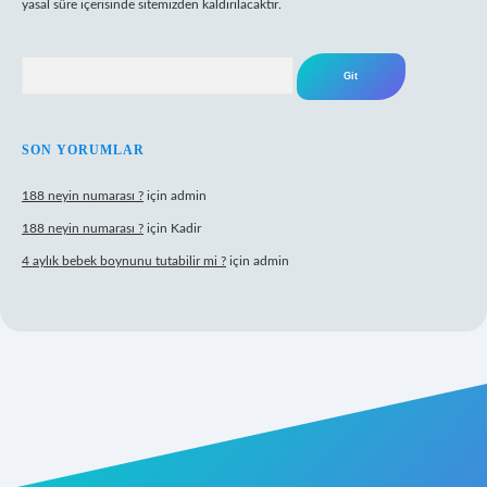
yasal süre içerisinde sitemizden kaldırılacaktır.
Arama
SON YORUMLAR
188 neyin numarası ?
için
admin
188 neyin numarası ?
için
Kadir
4 aylık bebek boynunu tutabilir mi ?
için
admin
iriş