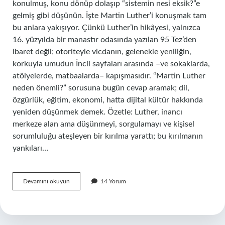
konulmuş, konu dönüp dolaşıp “sistemin nesi eksik?”e
gelmiş gibi düşünün. İşte Martin Luther’i konuşmak tam
bu anlara yakışıyor. Çünkü Luther’in hikâyesi, yalnızca
16. yüzyılda bir manastır odasında yazılan 95 Tez’den
ibaret değil; otoriteyle vicdanın, gelenekle yeniliğin,
korkuyla umudun İncil sayfaları arasında –ve sokaklarda,
atölyelerde, matbaalarda– kapışmasıdır. “Martin Luther
neden önemli?” sorusuna bugün cevap aramak; dil,
özgürlük, eğitim, ekonomi, hatta dijital kültür hakkında
yeniden düşünmek demek. Özetle: Luther, inancı
merkeze alan ama düşünmeyi, sorgulamayı ve kişisel
sorumluluğu ateşleyen bir kırılma yarattı; bu kırılmanın
yankıları…
Martin
Devamını okuyun
14 Yorum
Luther
neden
önemli
?