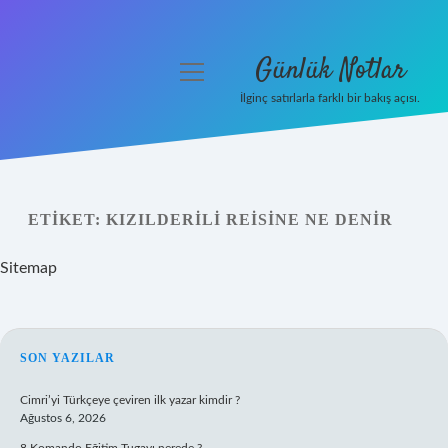
Günlük Notlar
menüyü
aç
İlginç satırlarla farklı bir bakış açısı.
Anasayfa
Gizlilik Politikası
ETIKET:
KIZILDERILI REISINE NE DENIR
Yasal Uyarı
Sitemap
Hakkımızda
SIDEBAR
SON YAZILAR
Cimri’yi Türkçeye çeviren ilk yazar kimdir ?
Ağustos 6, 2026