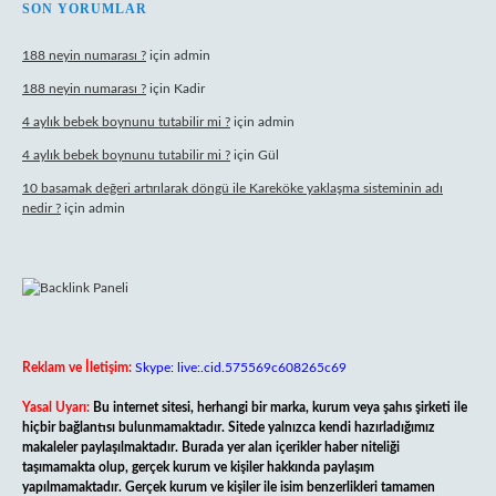
SON YORUMLAR
188 neyin numarası ?
için
admin
188 neyin numarası ?
için
Kadir
4 aylık bebek boynunu tutabilir mi ?
için
admin
4 aylık bebek boynunu tutabilir mi ?
için
Gül
10 basamak değeri artırılarak döngü ile Kareköke yaklaşma sisteminin adı
nedir ?
için
admin
Reklam ve İletişim:
Skype: live:.cid.575569c608265c69
Yasal Uyarı:
Bu internet sitesi, herhangi bir marka, kurum veya şahıs şirketi ile
hiçbir bağlantısı bulunmamaktadır. Sitede yalnızca kendi hazırladığımız
makaleler paylaşılmaktadır. Burada yer alan içerikler haber niteliği
taşımamakta olup, gerçek kurum ve kişiler hakkında paylaşım
yapılmamaktadır. Gerçek kurum ve kişiler ile isim benzerlikleri tamamen