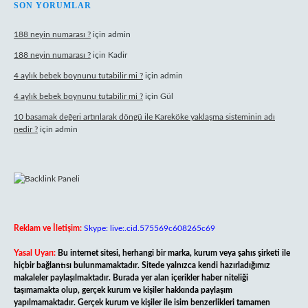
SON YORUMLAR
188 neyin numarası ?
için
admin
188 neyin numarası ?
için
Kadir
4 aylık bebek boynunu tutabilir mi ?
için
admin
4 aylık bebek boynunu tutabilir mi ?
için
Gül
10 basamak değeri artırılarak döngü ile Kareköke yaklaşma sisteminin adı
nedir ?
için
admin
Reklam ve İletişim:
Skype: live:.cid.575569c608265c69
Yasal Uyarı:
Bu internet sitesi, herhangi bir marka, kurum veya şahıs şirketi ile
hiçbir bağlantısı bulunmamaktadır. Sitede yalnızca kendi hazırladığımız
makaleler paylaşılmaktadır. Burada yer alan içerikler haber niteliği
taşımamakta olup, gerçek kurum ve kişiler hakkında paylaşım
yapılmamaktadır. Gerçek kurum ve kişiler ile isim benzerlikleri tamamen