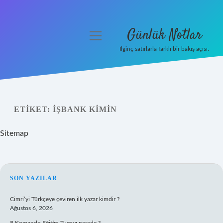
Günlük Notlar
menüyü
aç
İlginç satırlarla farklı bir bakış açısı.
Anasayfa
Gizlilik Politikası
ETIKET:
İŞBANK KIMIN
Yasal Uyarı
Sitemap
Hakkımızda
SIDEBAR
SON YAZILAR
Cimri’yi Türkçeye çeviren ilk yazar kimdir ?
Ağustos 6, 2026