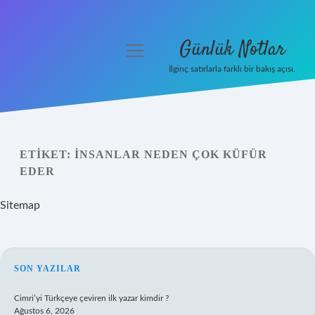
Günlük Notlar
menüyü
aç
İlginç satırlarla farklı bir bakış açısı.
Anasayfa
Gizlilik Politikası
ETIKET:
İNSANLAR NEDEN ÇOK KÜFÜR
Yasal Uyarı
EDER
Hakkımızda
Sitemap
SIDEBAR
SON YAZILAR
Cimri’yi Türkçeye çeviren ilk yazar kimdir ?
Ağustos 6, 2026