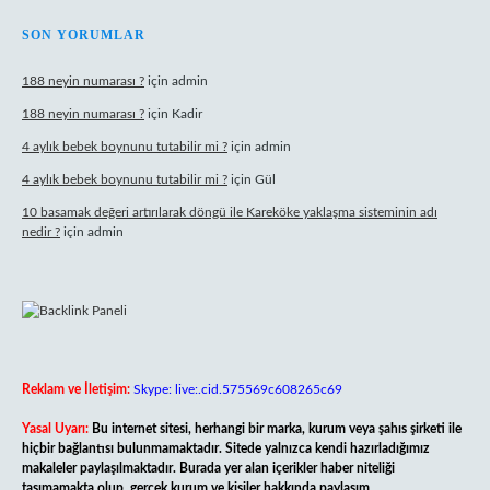
SON YORUMLAR
188 neyin numarası ?
için
admin
188 neyin numarası ?
için
Kadir
4 aylık bebek boynunu tutabilir mi ?
için
admin
4 aylık bebek boynunu tutabilir mi ?
için
Gül
10 basamak değeri artırılarak döngü ile Kareköke yaklaşma sisteminin adı
nedir ?
için
admin
Reklam ve İletişim:
Skype: live:.cid.575569c608265c69
Yasal Uyarı:
Bu internet sitesi, herhangi bir marka, kurum veya şahıs şirketi ile
hiçbir bağlantısı bulunmamaktadır. Sitede yalnızca kendi hazırladığımız
makaleler paylaşılmaktadır. Burada yer alan içerikler haber niteliği
taşımamakta olup, gerçek kurum ve kişiler hakkında paylaşım