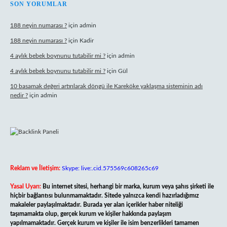
SON YORUMLAR
188 neyin numarası ?
için
admin
188 neyin numarası ?
için
Kadir
4 aylık bebek boynunu tutabilir mi ?
için
admin
4 aylık bebek boynunu tutabilir mi ?
için
Gül
10 basamak değeri artırılarak döngü ile Kareköke yaklaşma sisteminin adı
nedir ?
için
admin
Reklam ve İletişim:
Skype: live:.cid.575569c608265c69
Yasal Uyarı:
Bu internet sitesi, herhangi bir marka, kurum veya şahıs şirketi ile
hiçbir bağlantısı bulunmamaktadır. Sitede yalnızca kendi hazırladığımız
makaleler paylaşılmaktadır. Burada yer alan içerikler haber niteliği
taşımamakta olup, gerçek kurum ve kişiler hakkında paylaşım
yapılmamaktadır. Gerçek kurum ve kişiler ile isim benzerlikleri tamamen