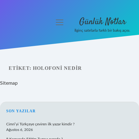
Günlük Notlar
menüyü
aç
İlginç satırlarla farklı bir bakış açısı.
Anasayfa
Gizlilik Politikası
ETIKET:
HOLOFONI NEDIR
Yasal Uyarı
Sitemap
Hakkımızda
SIDEBAR
SON YAZILAR
Cimri’yi Türkçeye çeviren ilk yazar kimdir ?
Ağustos 6, 2026