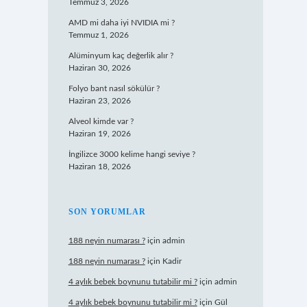
Temmuz 3, 2026
AMD mi daha iyi NVIDIA mi ?
Temmuz 1, 2026
Alüminyum kaç değerlik alır ?
Haziran 30, 2026
Folyo bant nasıl sökülür ?
Haziran 23, 2026
Alveol kimde var ?
Haziran 19, 2026
İngilizce 3000 kelime hangi seviye ?
Haziran 18, 2026
SON YORUMLAR
188 neyin numarası ?
için
admin
188 neyin numarası ?
için
Kadir
4 aylık bebek boynunu tutabilir mi ?
için
admin
4 aylık bebek boynunu tutabilir mi ?
için
Gül