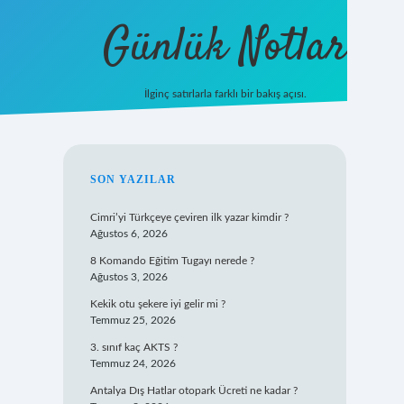
Günlük Notlar
İlginç satırlarla farklı bir bakış açısı.
ilbet mobil gi
SIDEBAR
SON YAZILAR
Cimri’yi Türkçeye çeviren ilk yazar kimdir ?
Ağustos 6, 2026
8 Komando Eğitim Tugayı nerede ?
Ağustos 3, 2026
Kekik otu şekere iyi gelir mi ?
Temmuz 25, 2026
3. sınıf kaç AKTS ?
Temmuz 24, 2026
Antalya Dış Hatlar otopark Ücreti ne kadar ?