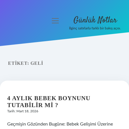
Günlük Notlar
menüyü
aç
İlginç satırlarla farklı bir bakış açısı.
Anasayfa
Gizlilik Politikası
ETIKET:
GELI
Yasal Uyarı
Hakkımızda
4 AYLIK BEBEK BOYNUNU
TUTABILIR MI ?
Tarih: Mart 18, 2026
Geçmişin Gözünden Bugüne: Bebek Gelişimi Üzerine