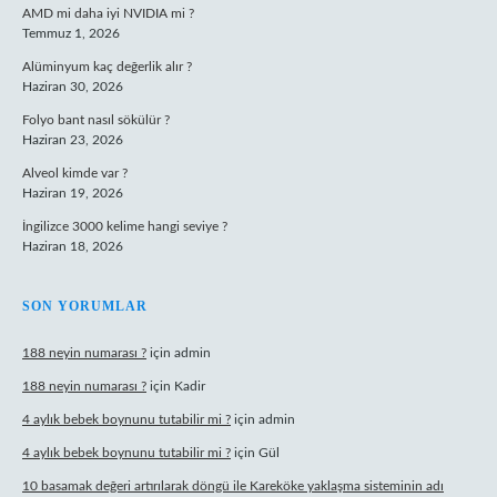
AMD mi daha iyi NVIDIA mi ?
Temmuz 1, 2026
Alüminyum kaç değerlik alır ?
Haziran 30, 2026
Folyo bant nasıl sökülür ?
Haziran 23, 2026
Alveol kimde var ?
Haziran 19, 2026
İngilizce 3000 kelime hangi seviye ?
Haziran 18, 2026
SON YORUMLAR
188 neyin numarası ?
için
admin
188 neyin numarası ?
için
Kadir
4 aylık bebek boynunu tutabilir mi ?
için
admin
4 aylık bebek boynunu tutabilir mi ?
için
Gül
10 basamak değeri artırılarak döngü ile Kareköke yaklaşma sisteminin adı