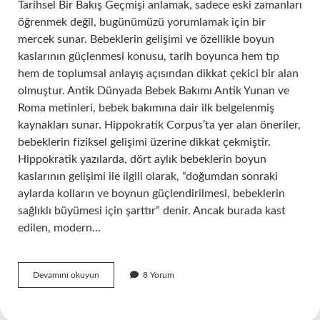
Tarihsel Bir Bakış Geçmişi anlamak, sadece eski zamanları
öğrenmek değil, bugünümüzü yorumlamak için bir
mercek sunar. Bebeklerin gelişimi ve özellikle boyun
kaslarının güçlenmesi konusu, tarih boyunca hem tıp
hem de toplumsal anlayış açısından dikkat çekici bir alan
olmuştur. Antik Dünyada Bebek Bakımı Antik Yunan ve
Roma metinleri, bebek bakımına dair ilk belgelenmiş
kaynakları sunar. Hippokratik Corpus’ta yer alan öneriler,
bebeklerin fiziksel gelişimi üzerine dikkat çekmiştir.
Hippokratik yazılarda, dört aylık bebeklerin boyun
kaslarının gelişimi ile ilgili olarak, “doğumdan sonraki
aylarda kolların ve boynun güçlendirilmesi, bebeklerin
sağlıklı büyümesi için şarttır” denir. Ancak burada kast
edilen, modern…
4
Devamını okuyun
8 Yorum
aylık
bebek
boynunu