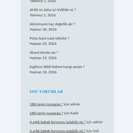
Temmuz 3, 2026
AMD mi daha iyi NVIDIA mi ?
Temmuz 1, 2026
Alüminyum kaç değerlik alır ?
Haziran 30, 2026
Folyo bant nasıl sökülür ?
Haziran 23, 2026
Alveol kimde var ?
Haziran 19, 2026
İngilizce 3000 kelime hangi seviye ?
Haziran 18, 2026
SON YORUMLAR
188 neyin numarası ?
için
admin
188 neyin numarası ?
için
Kadir
4 aylık bebek boynunu tutabilir mi ?
için
admin
4 aylık bebek boynunu tutabilir mi ?
için
Gül