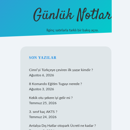
Günlük Notlar
İlginç satırlarla farklı bir bakış açısı.
ilbet mobil gi
SIDEBAR
SON YAZILAR
Cimri’yi Türkçeye çeviren ilk yazar kimdir ?
Ağustos 6, 2026
8 Komando Eğitim Tugayı nerede ?
Ağustos 3, 2026
Kekik otu şekere iyi gelir mi ?
Temmuz 25, 2026
3. sınıf kaç AKTS ?
Temmuz 24, 2026
Antalya Dış Hatlar otopark Ücreti ne kadar ?