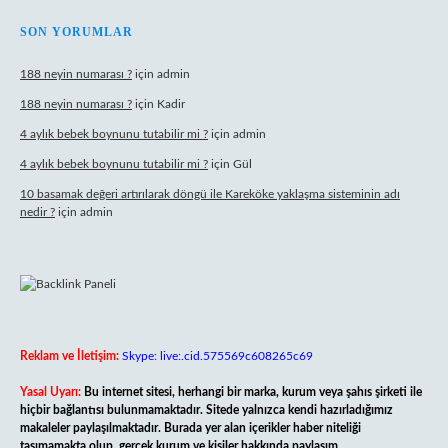
SON YORUMLAR
188 neyin numarası ?
için
admin
188 neyin numarası ?
için
Kadir
4 aylık bebek boynunu tutabilir mi ?
için
admin
4 aylık bebek boynunu tutabilir mi ?
için
Gül
10 basamak değeri artırılarak döngü ile Kareköke yaklaşma sisteminin adı
nedir ?
için
admin
Reklam ve İletişim:
Skype: live:.cid.575569c608265c69
Yasal Uyarı:
Bu internet sitesi, herhangi bir marka, kurum veya şahıs şirketi ile
hiçbir bağlantısı bulunmamaktadır. Sitede yalnızca kendi hazırladığımız
makaleler paylaşılmaktadır. Burada yer alan içerikler haber niteliği
taşımamakta olup, gerçek kurum ve kişiler hakkında paylaşım