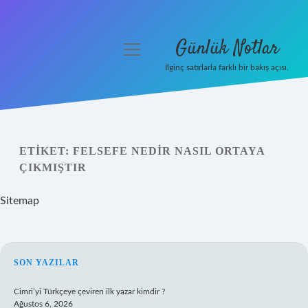
Günlük Notlar
menüyü
aç
İlginç satırlarla farklı bir bakış açısı.
Anasayfa
Gizlilik Politikası
ETIKET:
FELSEFE NEDIR NASIL ORTAYA
Yasal Uyarı
ÇIKMIŞTIR
Hakkımızda
Sitemap
SIDEBAR
SON YAZILAR
Cimri’yi Türkçeye çeviren ilk yazar kimdir ?
Ağustos 6, 2026