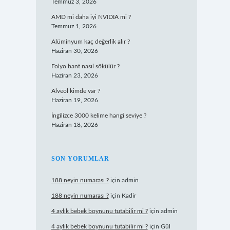
Temmuz 3, 2026
AMD mi daha iyi NVIDIA mi ?
Temmuz 1, 2026
Alüminyum kaç değerlik alır ?
Haziran 30, 2026
Folyo bant nasıl sökülür ?
Haziran 23, 2026
Alveol kimde var ?
Haziran 19, 2026
İngilizce 3000 kelime hangi seviye ?
Haziran 18, 2026
SON YORUMLAR
188 neyin numarası ?
için
admin
188 neyin numarası ?
için
Kadir
4 aylık bebek boynunu tutabilir mi ?
için
admin
4 aylık bebek boynunu tutabilir mi ?
için
Gül