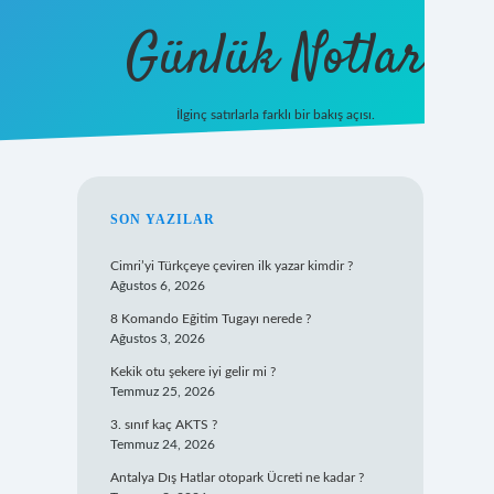
Günlük Notlar
İlginç satırlarla farklı bir bakış açısı.
ilbet mobil giriş
SIDEBAR
SON YAZILAR
Cimri’yi Türkçeye çeviren ilk yazar kimdir ?
Ağustos 6, 2026
8 Komando Eğitim Tugayı nerede ?
Ağustos 3, 2026
Kekik otu şekere iyi gelir mi ?
Temmuz 25, 2026
3. sınıf kaç AKTS ?
Temmuz 24, 2026
Antalya Dış Hatlar otopark Ücreti ne kadar ?