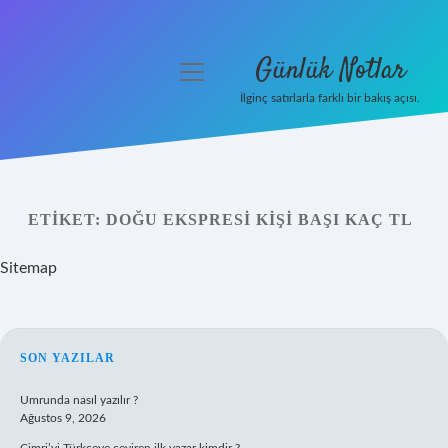
Günlük Notlar
menüyü
aç
İlginç satırlarla farklı bir bakış açısı.
Anasayfa
Gizlilik Politikası
ETIKET:
DOĞU EKSPRESI KIŞI BAŞI KAÇ TL
Yasal Uyarı
Sitemap
Hakkımızda
SIDEBAR
SON YAZILAR
Umrunda nasıl yazılır ?
Ağustos 9, 2026