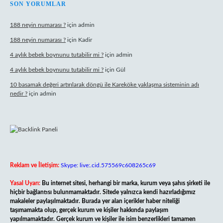
SON YORUMLAR
188 neyin numarası ?
için
admin
188 neyin numarası ?
için
Kadir
4 aylık bebek boynunu tutabilir mi ?
için
admin
4 aylık bebek boynunu tutabilir mi ?
için
Gül
10 basamak değeri artırılarak döngü ile Kareköke yaklaşma sisteminin adı
nedir ?
için
admin
Reklam ve İletişim:
Skype: live:.cid.575569c608265c69
Yasal Uyarı:
Bu internet sitesi, herhangi bir marka, kurum veya şahıs şirketi ile
hiçbir bağlantısı bulunmamaktadır. Sitede yalnızca kendi hazırladığımız
makaleler paylaşılmaktadır. Burada yer alan içerikler haber niteliği
taşımamakta olup, gerçek kurum ve kişiler hakkında paylaşım
yapılmamaktadır. Gerçek kurum ve kişiler ile isim benzerlikleri tamamen