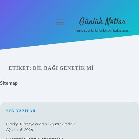
Günlük Notlar
menüyü
aç
İlginç satırlarla farklı bir bakış açısı.
Anasayfa
Gizlilik Politikası
ETIKET:
DIL BAĞI GENETIK MI
Yasal Uyarı
Sitemap
Hakkımızda
SIDEBAR
SON YAZILAR
Cimri’yi Türkçeye çeviren ilk yazar kimdir ?
Ağustos 6, 2026