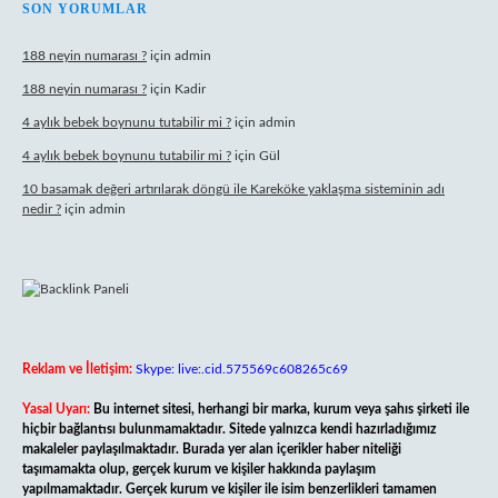
SON YORUMLAR
188 neyin numarası ?
için
admin
188 neyin numarası ?
için
Kadir
4 aylık bebek boynunu tutabilir mi ?
için
admin
4 aylık bebek boynunu tutabilir mi ?
için
Gül
10 basamak değeri artırılarak döngü ile Kareköke yaklaşma sisteminin adı
nedir ?
için
admin
Reklam ve İletişim:
Skype: live:.cid.575569c608265c69
Yasal Uyarı:
Bu internet sitesi, herhangi bir marka, kurum veya şahıs şirketi ile
hiçbir bağlantısı bulunmamaktadır. Sitede yalnızca kendi hazırladığımız
makaleler paylaşılmaktadır. Burada yer alan içerikler haber niteliği
taşımamakta olup, gerçek kurum ve kişiler hakkında paylaşım
yapılmamaktadır. Gerçek kurum ve kişiler ile isim benzerlikleri tamamen