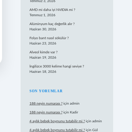
Temmuz 3, 2026
AMD mi daha iyi NVIDIA mi ?
Temmuz 1, 2026
Alüminyum kaç değerlik alır ?
Haziran 30, 2026
Folyo bant nasıl sökülür ?
Haziran 23, 2026
Alveol kimde var ?
Haziran 19, 2026
İngilizce 3000 kelime hangi seviye ?
Haziran 18, 2026
SON YORUMLAR
188 neyin numarası ?
için
admin
188 neyin numarası ?
için
Kadir
4 aylık bebek boynunu tutabilir mi ?
için
admin
4 aylık bebek boynunu tutabilir mi ?
için
Gül