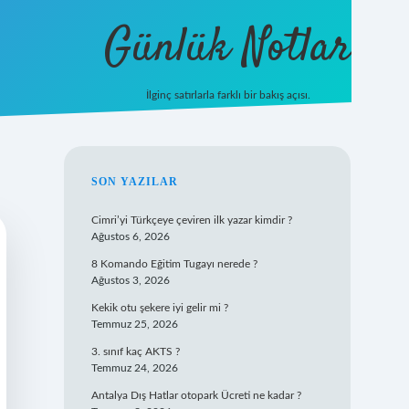
Günlük Notlar
İlginç satırlarla farklı bir bakış açısı.
ilbet mobil giriş
SIDEBAR
SON YAZILAR
Cimri’yi Türkçeye çeviren ilk yazar kimdir ?
Ağustos 6, 2026
8 Komando Eğitim Tugayı nerede ?
Ağustos 3, 2026
Kekik otu şekere iyi gelir mi ?
Temmuz 25, 2026
3. sınıf kaç AKTS ?
Temmuz 24, 2026
Antalya Dış Hatlar otopark Ücreti ne kadar ?