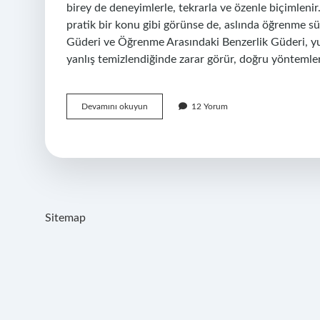
birey de deneyimlerle, tekrarla ve özenle biçimlenir.
pratik bir konu gibi görünse de, aslında öğrenme sür
Güderi ve Öğrenme Arasındaki Benzerlik Güderi, 
yanlış temizlendiğinde zarar görür, doğru yöntemlerle
Güderi
Devamını okuyun
12 Yorum
bakımı
nasıl
yapılır
?
Sitemap