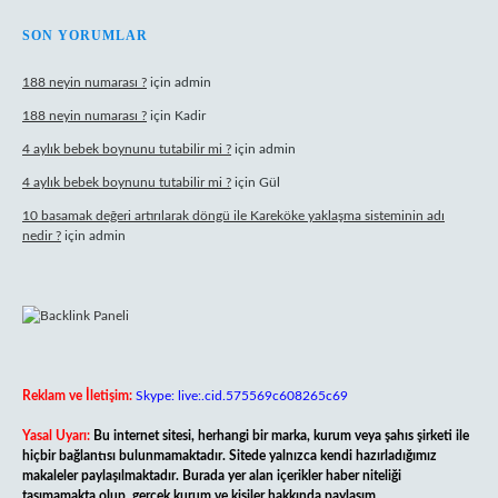
SON YORUMLAR
188 neyin numarası ?
için
admin
188 neyin numarası ?
için
Kadir
4 aylık bebek boynunu tutabilir mi ?
için
admin
4 aylık bebek boynunu tutabilir mi ?
için
Gül
10 basamak değeri artırılarak döngü ile Kareköke yaklaşma sisteminin adı
nedir ?
için
admin
Reklam ve İletişim:
Skype: live:.cid.575569c608265c69
Yasal Uyarı:
Bu internet sitesi, herhangi bir marka, kurum veya şahıs şirketi ile
hiçbir bağlantısı bulunmamaktadır. Sitede yalnızca kendi hazırladığımız
makaleler paylaşılmaktadır. Burada yer alan içerikler haber niteliği
taşımamakta olup, gerçek kurum ve kişiler hakkında paylaşım