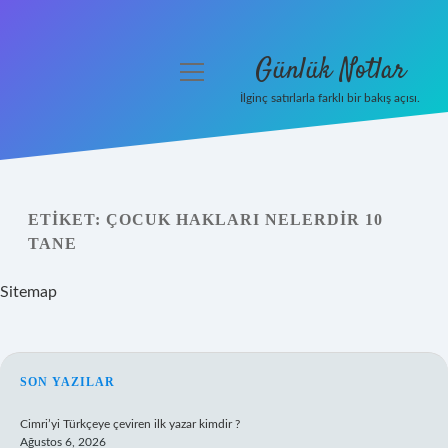
Günlük Notlar
menüyü
aç
İlginç satırlarla farklı bir bakış açısı.
Anasayfa
Gizlilik Politikası
ETIKET:
ÇOCUK HAKLARI NELERDIR 10
Yasal Uyarı
TANE
Hakkımızda
Sitemap
SIDEBAR
SON YAZILAR
Cimri’yi Türkçeye çeviren ilk yazar kimdir ?
Ağustos 6, 2026