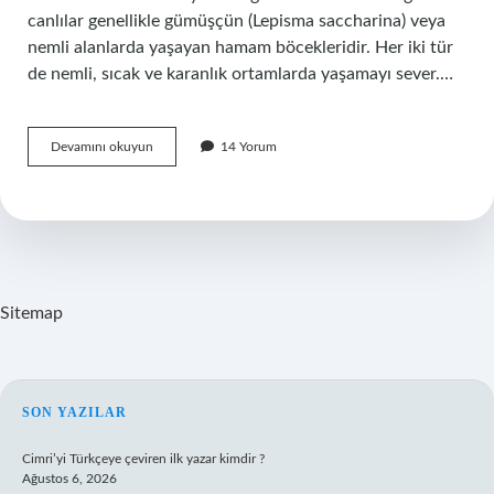
canlılar genellikle gümüşçün (Lepisma saccharina) veya
nemli alanlarda yaşayan hamam böcekleridir. Her iki tür
de nemli, sıcak ve karanlık ortamlarda yaşamayı sever.…
Banyo
Devamını okuyun
14 Yorum
böceği
nedir
?
Sitemap
SIDEBAR
SON YAZILAR
Cimri’yi Türkçeye çeviren ilk yazar kimdir ?
Ağustos 6, 2026