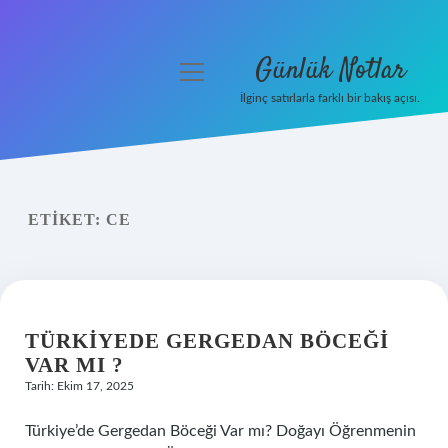
Günlük Notlar
menüyü
aç
İlginç satırlarla farklı bir bakış açısı.
Anasayfa
Gizlilik Politikası
ETIKET:
CE
Yasal Uyarı
Hakkımızda
TÜRKIYEDE GERGEDAN BÖCEĞI
VAR MI ?
Tarih: Ekim 17, 2025
Türkiye’de Gergedan Böceği Var mı? Doğayı Öğrenmenin