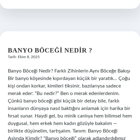
var
mı
?
BANYO BÖCEĞI NEDIR ?
Tarih: Ekim 8, 2025
Banyo Böceği Nedir? Farklı Zihinlerin Aynı Böceğe Bakışı
Bir banyo köşesinde kıpırdayan küçük bir yaratık… Çoğu
kişi ondan korkar, kimileri tiksinir, bazılarıysa sadece
merak eder: “Bu nedir?” Ben o merak edenlerdenim.
Çünkü banyo böceği gibi küçük bir detay bile, farklı
insanların dünyaya nasıl baktığını anlamak için harika bir
fırsat sunar. Haydi gel, bu minik canlıya hem bilimsel hem
duygusal, hem erkek hem kadın gözüyle bakalım —
birlikte düşünelim, tartışalım. Tanım: Banyo Böceği
Aslında Kimdir? “Banyo böceği” olarak adlandırdığımız