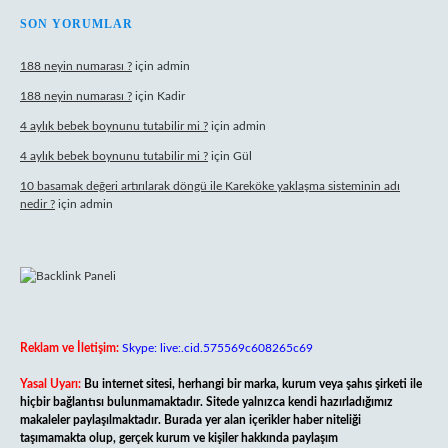
SON YORUMLAR
188 neyin numarası ?
için
admin
188 neyin numarası ?
için
Kadir
4 aylık bebek boynunu tutabilir mi ?
için
admin
4 aylık bebek boynunu tutabilir mi ?
için
Gül
10 basamak değeri artırılarak döngü ile Kareköke yaklaşma sisteminin adı
nedir ?
için
admin
Reklam ve İletişim:
Skype: live:.cid.575569c608265c69
Yasal Uyarı:
Bu internet sitesi, herhangi bir marka, kurum veya şahıs şirketi ile
hiçbir bağlantısı bulunmamaktadır. Sitede yalnızca kendi hazırladığımız
makaleler paylaşılmaktadır. Burada yer alan içerikler haber niteliği
taşımamakta olup, gerçek kurum ve kişiler hakkında paylaşım