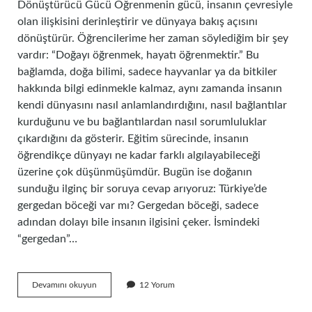
Dönüştürücü Gücü Öğrenmenin gücü, insanın çevresiyle
olan ilişkisini derinleştirir ve dünyaya bakış açısını
dönüştürür. Öğrencilerime her zaman söylediğim bir şey
vardır: “Doğayı öğrenmek, hayatı öğrenmektir.” Bu
bağlamda, doğa bilimi, sadece hayvanlar ya da bitkiler
hakkında bilgi edinmekle kalmaz, aynı zamanda insanın
kendi dünyasını nasıl anlamlandırdığını, nasıl bağlantılar
kurduğunu ve bu bağlantılardan nasıl sorumluluklar
çıkardığını da gösterir. Eğitim sürecinde, insanın
öğrendikçe dünyayı ne kadar farklı algılayabileceği
üzerine çok düşünmüşümdür. Bugün ise doğanın
sunduğu ilginç bir soruya cevap arıyoruz: Türkiye’de
gergedan böceği var mı? Gergedan böceği, sadece
adından dolayı bile insanın ilgisini çeker. İsmindeki
“gergedan”…
Türkiyede
Devamını okuyun
12 Yorum
gergedan
böceği