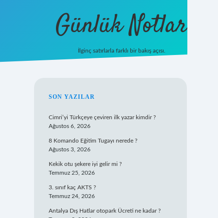
Günlük Notlar
İlginç satırlarla farklı bir bakış açısı.
ilbet mobil gi
SIDEBAR
SON YAZILAR
Cimri’yi Türkçeye çeviren ilk yazar kimdir ?
Ağustos 6, 2026
8 Komando Eğitim Tugayı nerede ?
Ağustos 3, 2026
Kekik otu şekere iyi gelir mi ?
Temmuz 25, 2026
3. sınıf kaç AKTS ?
Temmuz 24, 2026
Antalya Dış Hatlar otopark Ücreti ne kadar ?