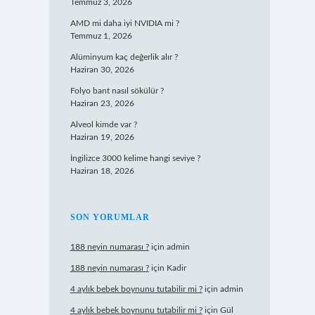
Temmuz 3, 2026
AMD mi daha iyi NVIDIA mi ?
Temmuz 1, 2026
Alüminyum kaç değerlik alır ?
Haziran 30, 2026
Folyo bant nasıl sökülür ?
Haziran 23, 2026
Alveol kimde var ?
Haziran 19, 2026
İngilizce 3000 kelime hangi seviye ?
Haziran 18, 2026
SON YORUMLAR
188 neyin numarası ?
için
admin
188 neyin numarası ?
için
Kadir
4 aylık bebek boynunu tutabilir mi ?
için
admin
4 aylık bebek boynunu tutabilir mi ?
için
Gül