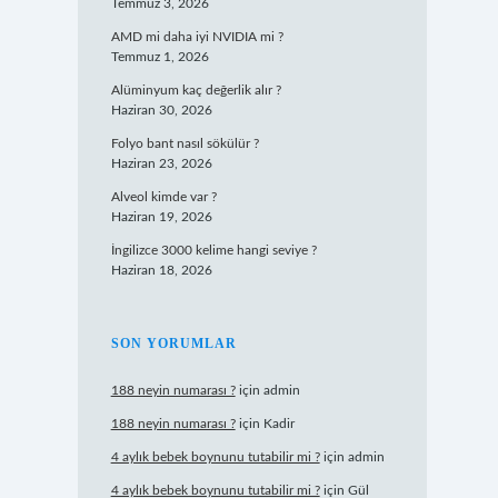
Temmuz 3, 2026
AMD mi daha iyi NVIDIA mi ?
Temmuz 1, 2026
Alüminyum kaç değerlik alır ?
Haziran 30, 2026
Folyo bant nasıl sökülür ?
Haziran 23, 2026
Alveol kimde var ?
Haziran 19, 2026
İngilizce 3000 kelime hangi seviye ?
Haziran 18, 2026
SON YORUMLAR
188 neyin numarası ?
için
admin
188 neyin numarası ?
için
Kadir
4 aylık bebek boynunu tutabilir mi ?
için
admin
4 aylık bebek boynunu tutabilir mi ?
için
Gül