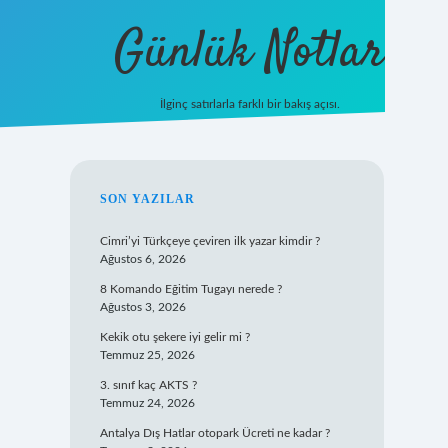
Günlük Notlar
İlginç satırlarla farklı bir bakış açısı.
ilbet mobil giriş
SIDEBAR
SON YAZILAR
Cimri’yi Türkçeye çeviren ilk yazar kimdir ?
Ağustos 6, 2026
8 Komando Eğitim Tugayı nerede ?
Ağustos 3, 2026
Kekik otu şekere iyi gelir mi ?
Temmuz 25, 2026
3. sınıf kaç AKTS ?
Temmuz 24, 2026
Antalya Dış Hatlar otopark Ücreti ne kadar ?