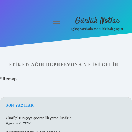
Günlük Notlar
menüyü
aç
İlginç satırlarla farklı bir bakış açısı.
Anasayfa
Gizlilik Politikası
ETIKET:
AĞIR DEPRESYONA NE IYI GELIR
Yasal Uyarı
Sitemap
Hakkımızda
SIDEBAR
SON YAZILAR
Cimri’yi Türkçeye çeviren ilk yazar kimdir ?
Ağustos 6, 2026