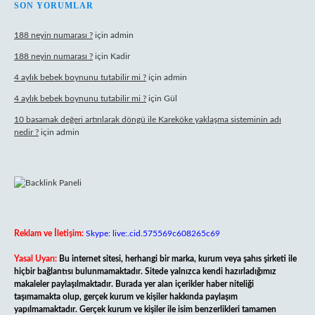
SON YORUMLAR
188 neyin numarası ?
için
admin
188 neyin numarası ?
için
Kadir
4 aylık bebek boynunu tutabilir mi ?
için
admin
4 aylık bebek boynunu tutabilir mi ?
için
Gül
10 basamak değeri artırılarak döngü ile Kareköke yaklaşma sisteminin adı
nedir ?
için
admin
Reklam ve İletişim:
Skype: live:.cid.575569c608265c69
Yasal Uyarı:
Bu internet sitesi, herhangi bir marka, kurum veya şahıs şirketi ile
hiçbir bağlantısı bulunmamaktadır. Sitede yalnızca kendi hazırladığımız
makaleler paylaşılmaktadır. Burada yer alan içerikler haber niteliği
taşımamakta olup, gerçek kurum ve kişiler hakkında paylaşım
yapılmamaktadır. Gerçek kurum ve kişiler ile isim benzerlikleri tamamen