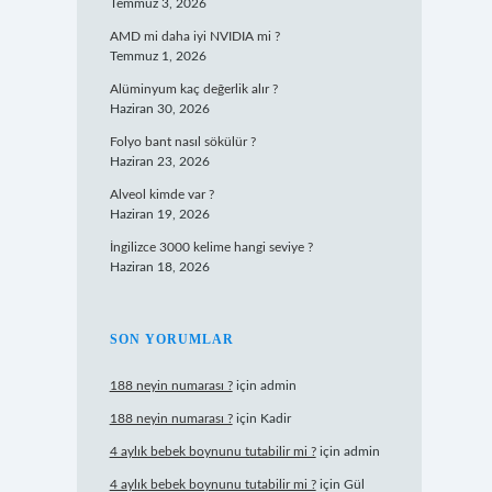
Temmuz 3, 2026
AMD mi daha iyi NVIDIA mi ?
Temmuz 1, 2026
Alüminyum kaç değerlik alır ?
Haziran 30, 2026
Folyo bant nasıl sökülür ?
Haziran 23, 2026
Alveol kimde var ?
Haziran 19, 2026
İngilizce 3000 kelime hangi seviye ?
Haziran 18, 2026
SON YORUMLAR
188 neyin numarası ?
için
admin
188 neyin numarası ?
için
Kadir
4 aylık bebek boynunu tutabilir mi ?
için
admin
4 aylık bebek boynunu tutabilir mi ?
için
Gül