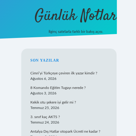
Günlük Notlar
İlginç satırlarla farklı bir bakış açısı.
ilbet mobil giriş
SIDEBAR
SON YAZILAR
Cimri’yi Türkçeye çeviren ilk yazar kimdir ?
Ağustos 6, 2026
8 Komando Eğitim Tugayı nerede ?
Ağustos 3, 2026
Kekik otu şekere iyi gelir mi ?
Temmuz 25, 2026
3. sınıf kaç AKTS ?
Temmuz 24, 2026
Antalya Dış Hatlar otopark Ücreti ne kadar ?