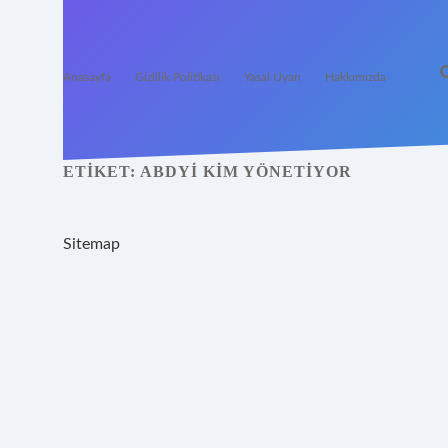
Anasayfa
Gizlilik Politikası
Yasal Uyarı
Hakkımızda
ETIKET:
ABDYI KIM YÖNETIYOR
Sitemap