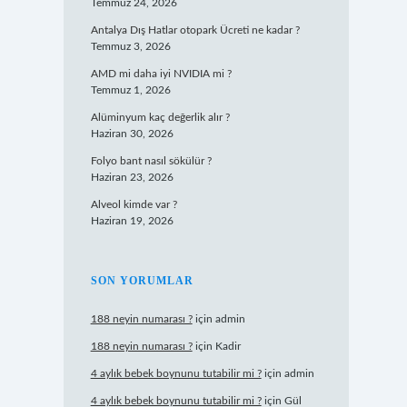
Temmuz 24, 2026
Antalya Dış Hatlar otopark Ücreti ne kadar ?
Temmuz 3, 2026
AMD mi daha iyi NVIDIA mi ?
Temmuz 1, 2026
Alüminyum kaç değerlik alır ?
Haziran 30, 2026
Folyo bant nasıl sökülür ?
Haziran 23, 2026
Alveol kimde var ?
Haziran 19, 2026
SON YORUMLAR
188 neyin numarası ?
için
admin
188 neyin numarası ?
için
Kadir
4 aylık bebek boynunu tutabilir mi ?
için
admin
4 aylık bebek boynunu tutabilir mi ?
için
Gül