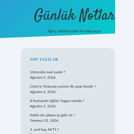
Günlük Notlar
İlginç satırlarla farklı bir bakış açısı.
ilbet mobil g
SIDEBAR
SON YAZILAR
Umrunda nasıl yazılır ?
Ağustos 9, 2026
Cimri’yi Türkçeye çeviren ilk yazar kimdir ?
Ağustos 6, 2026
8 Komando Eğitim Tugayı nerede ?
Ağustos 3, 2026
Kekik otu şekere iyi gelir mi ?
Temmuz 25, 2026
3. sınıf kaç AKTS ?