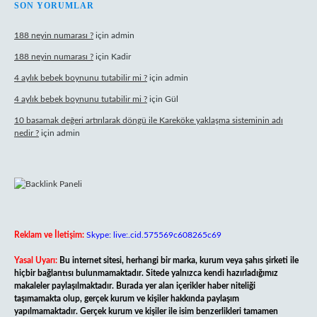
SON YORUMLAR
188 neyin numarası ?
için
admin
188 neyin numarası ?
için
Kadir
4 aylık bebek boynunu tutabilir mi ?
için
admin
4 aylık bebek boynunu tutabilir mi ?
için
Gül
10 basamak değeri artırılarak döngü ile Kareköke yaklaşma sisteminin adı
nedir ?
için
admin
Reklam ve İletişim:
Skype: live:.cid.575569c608265c69
Yasal Uyarı:
Bu internet sitesi, herhangi bir marka, kurum veya şahıs şirketi ile
hiçbir bağlantısı bulunmamaktadır. Sitede yalnızca kendi hazırladığımız
makaleler paylaşılmaktadır. Burada yer alan içerikler haber niteliği
taşımamakta olup, gerçek kurum ve kişiler hakkında paylaşım
yapılmamaktadır. Gerçek kurum ve kişiler ile isim benzerlikleri tamamen