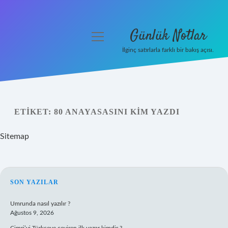
Günlük Notlar
menüyü
aç
İlginç satırlarla farklı bir bakış açısı.
Anasayfa
Gizlilik Politikası
ETIKET:
80 ANAYASASINI KIM YAZDI
Yasal Uyarı
Sitemap
Hakkımızda
SIDEBAR
SON YAZILAR
Umrunda nasıl yazılır ?
Ağustos 9, 2026