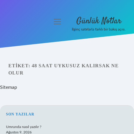
Günlük Notlar
menüyü
aç
İlginç satırlarla farklı bir bakış açısı.
Anasayfa
Gizlilik Politikası
ETIKET:
48 SAAT UYKUSUZ KALIRSAK NE
Yasal Uyarı
OLUR
Hakkımızda
Sitemap
SIDEBAR
SON YAZILAR
Umrunda nasıl yazılır ?
Ağustos 9, 2026