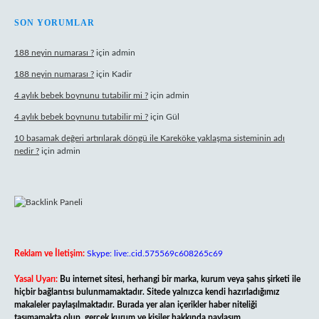
SON YORUMLAR
188 neyin numarası ?
için
admin
188 neyin numarası ?
için
Kadir
4 aylık bebek boynunu tutabilir mi ?
için
admin
4 aylık bebek boynunu tutabilir mi ?
için
Gül
10 basamak değeri artırılarak döngü ile Kareköke yaklaşma sisteminin adı
nedir ?
için
admin
Reklam ve İletişim:
Skype: live:.cid.575569c608265c69
Yasal Uyarı:
Bu internet sitesi, herhangi bir marka, kurum veya şahıs şirketi ile
hiçbir bağlantısı bulunmamaktadır. Sitede yalnızca kendi hazırladığımız
makaleler paylaşılmaktadır. Burada yer alan içerikler haber niteliği
taşımamakta olup, gerçek kurum ve kişiler hakkında paylaşım