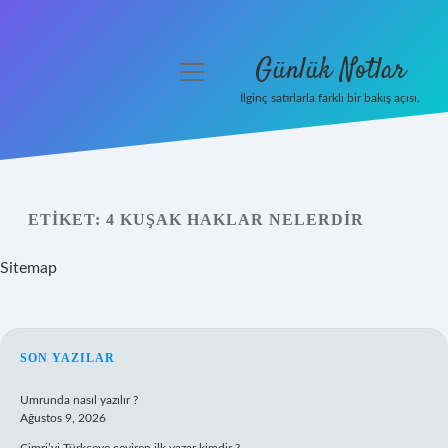
Günlük Notlar
menüyü
aç
İlginç satırlarla farklı bir bakış açısı.
Anasayfa
Gizlilik Politikası
ETIKET:
4 KUŞAK HAKLAR NELERDIR
Yasal Uyarı
Sitemap
Hakkımızda
SIDEBAR
SON YAZILAR
Umrunda nasıl yazılır ?
Ağustos 9, 2026