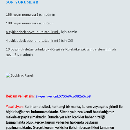
SON YORUMLAR
188 neyin numarası ?
için
admin
188 neyin numarası ?
için
Kadir
4 aylık bebek boynunu tutabilir mi ?
için
admin
4 aylık bebek boynunu tutabilir mi ?
için
Gül
10 basamak değeri artırılarak döngü ile Kareköke yaklaşma sisteminin adı
nedir ?
için
admin
Reklam ve İletişim:
Skype: live:.cid.575569c608265c69
Yasal Uyarı:
Bu internet sitesi, herhangi bir marka, kurum veya şahıs şirketi ile
hiçbir bağlantısı bulunmamaktadır. Sitede yalnızca kendi hazırladığımız
makaleler paylaşılmaktadır. Burada yer alan içerikler haber niteliği
taşımamakta olup, gerçek kurum ve kişiler hakkında paylaşım
yapılmamaktadır. Gerçek kurum ve kişiler ile isim benzerlikleri tamamen