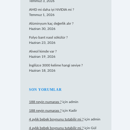
Temmuz 3, 2026
AMD mi daha iyi NVIDIA mi ?
Temmuz 1, 2026
Alüminyum kaç değerlik alır ?
Haziran 30, 2026
Folyo bant nasıl sökülür ?
Haziran 23, 2026
Alveol kimde var ?
Haziran 19, 2026
İngilizce 3000 kelime hangi seviye ?
Haziran 18, 2026
SON YORUMLAR
188 neyin numarası ?
için
admin
188 neyin numarası ?
için
Kadir
4 aylık bebek boynunu tutabilir mi ?
için
admin
4 aylık bebek boynunu tutabilir mi ?
için
Gül