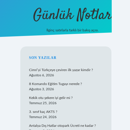
Günlük Notlar
İlginç satırlarla farklı bir bakış açısı.
ilbet mobil gi
SIDEBAR
SON YAZILAR
Cimri’yi Türkçeye çeviren ilk yazar kimdir ?
Ağustos 6, 2026
8 Komando Eğitim Tugayı nerede ?
Ağustos 3, 2026
Kekik otu şekere iyi gelir mi ?
Temmuz 25, 2026
3. sınıf kaç AKTS ?
Temmuz 24, 2026
Antalya Dış Hatlar otopark Ücreti ne kadar ?